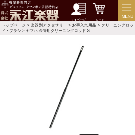
中古楽器
MENU
MENU
マイページ
カート
トップページ
>
楽器別アクセサリー
>
お手入れ用品
>
クリーニングロッ
今月のお買い得品
ド・ブラシ
> ヤマハ 金管用クリーニングロッド S
目的・用途別で楽器を探す
メーカー別で探す
価格・ランキングで探す
初級・中級・上級で探す
永江楽器人気コンテンツ