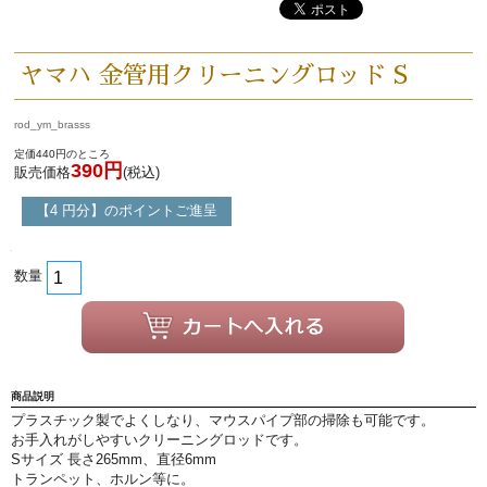
新商品・新規取り扱い商品
ヤマハ 金管用クリーニングロッド S
セール・イベント情報
rod_ym_brasss
定価440円のところ
390円
販売価格
(税込)
人気の永江楽器コラム
「楽器をはじめよう」
【4 円分】のポイントご進呈
お手入れ方法
数量
選定者のご紹介
演奏会のお知らせ
商品説明
プラスチック製でよくしなり、マウスパイプ部の掃除も可能です。
お手入れがしやすいクリーニングロッドです。
Sサイズ 長さ265mm、直径6mm
トランペット、ホルン等に。