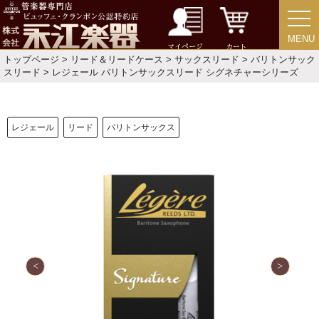
MENU
MENU
マイページ
カート
トップページ
>
リード＆リードケース
>
サックスリード
>
バリトンサック
スリード
> レジェール バリトンサックスリード シグネチャーシリーズ
新規会員登録
ログイン・マイページ
ご利用ガイド
サポート・保証
レジェール
リード
バリトンサックス
よくあるご質問
会社紹介
特定商取引法
プライバシー・ポリシー