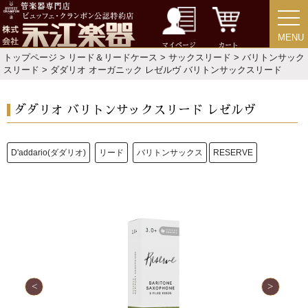
MENU
MENU
マイページ
カート
トップページ
>
リード＆リードケース
>
サックスリード
>
バリトンサック
スリード
> ダダリオ オーガニック レゼルヴ バリトンサックスリード
新規会員登録
ログイン・マイページ
ダダリオ バリトンサックスリード レゼルヴ
ご利用ガイド
サポート・保証
D'addario(ダダリオ)
リード
バリトンサックス
RESERVE
よくあるご質問
会社紹介
特定商取引法
プライバシー・ポリシー