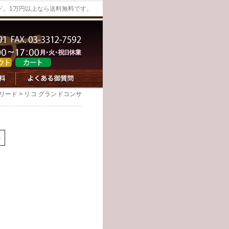
ド。1万円以上なら送料無料です。
リード
> リコ グランドコンサ
ト