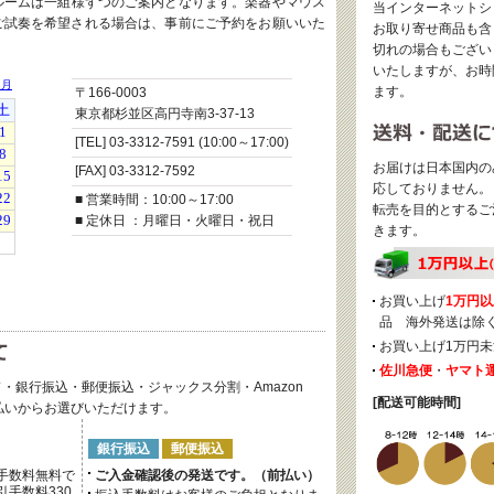
ルームは一組様ずつのご案内となります。楽器やマウス
当インターネットシ
ご試奏を希望される場合は、事前にご予約をお願いいた
お取り寄せ商品も含
切れの場合もござい
いたしますが、お時
ます。
〒166-0003
東京都杉並区高円寺南3-37-13
[TEL] 03-3312-7591 (10:00～17:00)
お届けは日本国内の
[FAX] 03-3312-7592
応しておりません。
■ 営業時間：10:00～17:00
転売を目的とするご
■ 定休日 ：月曜日・火曜日・祝日
きます。
お買い上げ
1万円以
品 海外発送は除
お買い上げ1万円未
佐川急便
・
ヤマト
・銀行振込・郵便振込・ジャックス分割・Amazon
[配送可能時間]
後払いからお選びいただけます。
銀行振込
郵便振込
手数料無料で
ご入金確認後の発送です。（前払い）
手数料330