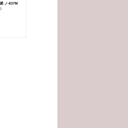
罫 ノ-837M
)