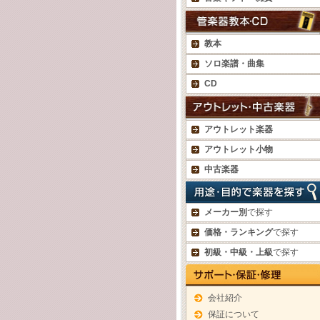
教本
ソロ楽譜・曲集
CD
アウトレット楽器
アウトレット小物
中古楽器
メーカー別
で探す
価格・ランキング
で探す
初級・中級・上級
で探す
会社紹介
保証について