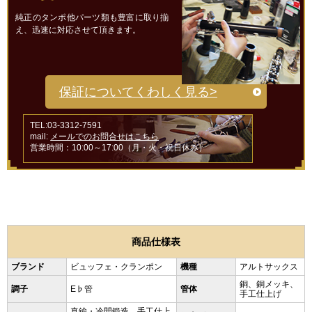
純正のタンポ他パーツ類も豊富に取り揃
え、迅速に対応させて頂きます。
保証についてくわしく見る>
TEL:03-3312-7591
mail:
メールでのお問合せはこちら
営業時間：10:00～17:00（月・火・祝日休み）
商品仕様表
ブランド
ビュッフェ・クランポン
機種
アルトサックス
銅、銅メッキ、
調子
E♭管
管体
手工仕上げ
真鍮・冷間鍛造、手工仕上