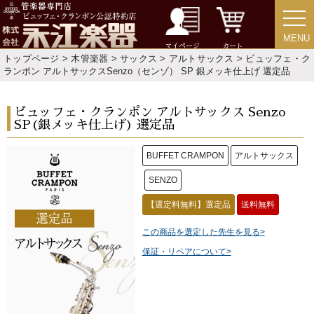
MENU
MENU
マイページ
カート
トップページ
>
木管楽器
>
サックス
>
アルトサックス
> ビュッフェ・ク
ランポン アルトサックスSenzo（センゾ） SP 銀メッキ仕上げ 選定品
ビュッフェ・クランポン アルトサックス Senzo
SP(銀メッキ仕上げ) 選定品
BUFFET CRAMPON
アルトサックス
SENZO
【選定料無料】選定品
送料無料
この商品を選定した先生を見る>
保証・リペアについて>