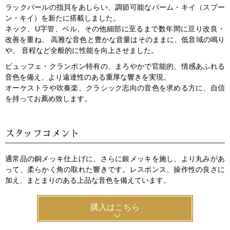
ラックパールの指貝をあしらい、調節可能なパーム・キイ（スプー
ン・キイ）を新たに搭載しました。
ネック、U字管、ベル、その他細部に至るまで数年間に亘り改良・
改善を重ね、 高雅な音色と豊かな音量はそのままに、低音域の鳴り
や、 音程など全般的に性能を向上させました。
ビュッフェ・クランポン特有の、まろやかで官能的、情感あふれる
音色を備え、より遠達性のある重厚な響きを実現。
オーケストラや吹奏楽、クラシック志向の音色を求める方に、自信
を持ってお薦め致します。
スタッフコメント
通常品の銅メッキ仕上げに、さらに銀メッキを施し、より丸みがあ
って、柔らかく角の取れた響きです。レスポンス、操作性の良さに
加え、まとまりのある上品な音色を備えています。
購入はこちら