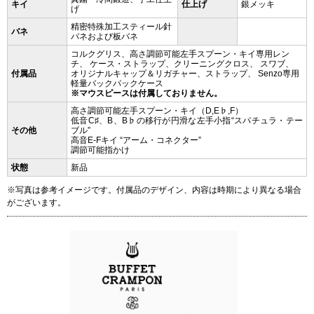
キイ
仕上げ
銀メッキ
げ
精密特殊加工スティール針
バネ
バネおよび板バネ
コルクグリス、高さ調節可能左手スプーン・キイ専用レン
チ、 ケース・ストラップ、クリーニングクロス、 スワブ、
付属品
オリジナルキャップ＆リガチャー、ストラップ、 Senzo専用
軽量バックパックケース
※マウスピースは付属しておりません。
高さ調節可能左手スプーン・キイ（D,E♭,F）
低音C♯、B、B♭の移行が円滑な左手小指“スパチュラ・テー
その他
ブル”
高音E-Fキイ “アーム・コネクター”
調節可能指かけ
状態
新品
※写真は参考イメージです。付属品のデザイン、内容は時期により異なる場合
がございます。