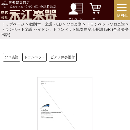
選定者のご紹介
MENU
MENU
マイページ
カート
演奏会のお知らせ
トップページ
>
教則本・楽譜・CD
>
ソロ楽譜
>
トランペットソロ楽譜
>
トランペット楽譜 ハイドン：トランペット協奏曲変ホ長調 ISR (全音楽譜
出版)
ソロ楽譜
トランペット
ピアノ伴奏譜付
新規会員登録
ログイン・マイページ
ご利用ガイド
サポート・保証
よくあるご質問
会社紹介