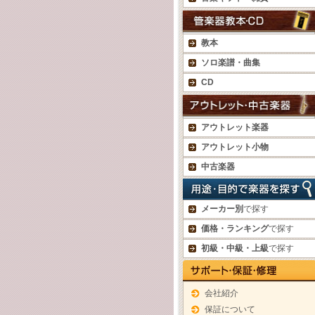
教本
ソロ楽譜・曲集
CD
アウトレット楽器
アウトレット小物
中古楽器
メーカー別
で探す
価格・ランキング
で探す
初級・中級・上級
で探す
会社紹介
保証について