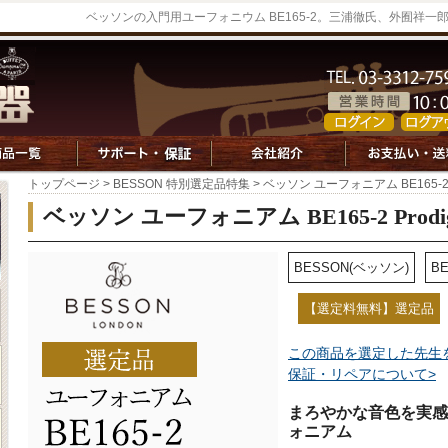
ベッソンの入門用ユーフォニウム BE165-2。三浦徹氏、外囿祥
トップページ
>
BESSON 特別選定品特集
> ベッソン ユーフォニアム BE165-2 
ベッソン ユーフォニアム BE165-2 Prodi
BESSON(ベッソン)
BE
【選定料無料】選定品
この商品を選定した先生
保証・リペアについて>
まろやかな音色を実感
ォニアム