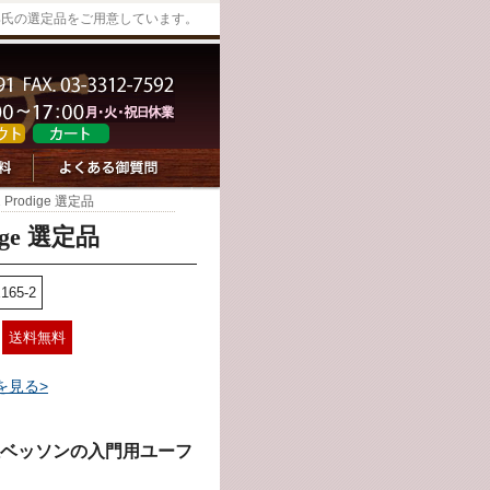
一郎氏の選定品をご用意しています。
Prodige 選定品
ge 選定品
165-2
送料無料
を見る>
ベッソンの入門用ユーフ