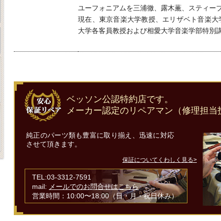
ユーフォニアムを三浦徹、露木薫、スティー
現在、東京音楽大学教授、エリザベト音楽大
大学各客員教授および相愛大学音楽学部特別
ベッソン公認特約店です。
メーカー認定のリペアマン（修理担当
純正のパーツ類も豊富に取り揃え、迅速に対応
させて頂きます。
保証についてくわしく見る>
TEL:03-3312-7591
mail:
メールでのお問合せはこちら
営業時間：10:00〜18:00（日・月・祝日休み）