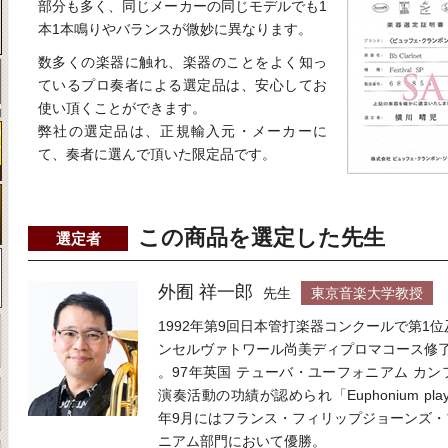
部分も多く、同じメーカーの同じモデルでも1
本1本鳴りやバランスが微妙に異なります。
数多くの楽器に触れ、楽器のことをよく知っ
ているプロ奏者による選定品は、安心してお
使い頂くことができます。
弊社の選定品は、正規輸入元・メーカーに
て、奏者に選んで頂いた限定品です。
この商品を選定した先生
選定者
外囿 祥一郎
先生
東京音楽大学教授
1992年第9回日本管打楽器コンクールで第1
ンセルヴァトワール尚美ディプロマコース修
。97年英国 テューバ・ユーフォニアム カ
演奏活動の功績が認められ「Euphonium player
年9月にはフランス・フィリップジョーンズ
ニアム部門において優勝。