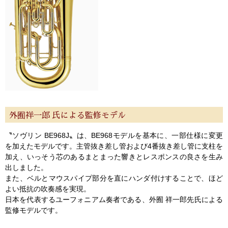
外囿祥一郎 氏による監修モデル
〝ソヴリン BE968J〟は、BE968モデルを基本に、一部仕様に変更
を加えたモデルです。主管抜き差し管および4番抜き差し管に支柱を
加え、いっそう芯のあるまとまった響きとレスポンスの良さを生み
出しました。
また、ベルとマウスパイプ部分を直にハンダ付けすることで、ほど
よい抵抗の吹奏感を実現。
日本を代表するユーフォニアム奏者である、外囿 祥一郎先氏による
監修モデルです。