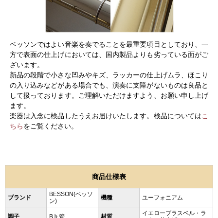
ベッソンではよい音楽を奏でることを最重要項目としており、一
方で表面の仕上げにおいては、国内製品よりも劣っている面がご
ざいます。
新品の段階で小さな凹みやキズ、ラッカーの仕上げムラ、ほこり
の入り込みなどがある場合でも、演奏に支障がないものは良品と
して扱っております。ご理解いただけますよう、お願い申し上げ
ます。
楽器は入念に検品したうえお届けいたします。検品については
こ
ちら
をご覧ください。
商品仕様表
BESSON(ベッソ
ブランド
機種
ユーフォニアム
ン)
イエローブラスベル・ラ
調子
B♭管
材質