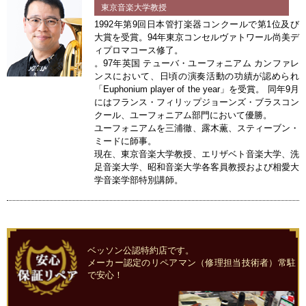
東京音楽大学教授
1992年第9回日本管打楽器コンクールで第1位及び
大賞を受賞。94年東京コンセルヴァトワール尚美デ
ィプロマコース修了。
。97年英国 テューバ・ユーフォニアム カンファレ
ンスにおいて、日頃の演奏活動の功績が認められ
「Euphonium player of the year」を受賞。 同年9月
にはフランス・フィリップジョーンズ・ブラスコン
クール、ユーフォニアム部門において優勝。
ユーフォニアムを三浦徹、露木薫、スティーブン・
ミードに師事。
現在、東京音楽大学教授、エリザベト音楽大学、洗
足音楽大学、昭和音楽大学各客員教授および相愛大
学音楽学部特別講師。
ベッソン公認特約店です。
メーカー認定のリペアマン（修理担当技術者）常駐
で安心！