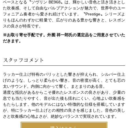
ベースとなる〝ソヴリン BE968〟は、輝かしい音色と活き活きとし
た吹奏感、そして自由なバルブアクションが魅力で、世界中のユー
フォニアム奏者から愛され続けています。〝Prestige〟シリーズよ
りもほんのわずかに軽量で、広がりのある豊かな響きと、レスポン
スの良さが特長です。
※お取り寄せ手配です。外囿 祥一郎氏の選定品をご用意させていた
だきます。
スタッフコメント
ラッカー仕上げ特有のパリッとした響きが抑えられ、シルバー仕上
げのような、しっとり柔らかい響き。音の密度が高く、とても芯の
太いサウンド。内側に向かって響く、まとまりのある音。
適度な抵抗があるからこそ優れたレスポンスの良さがあり、少量の
息でも当たりやすく、音が出た後も揺れにくい、心地よい吹奏感を
もたらします。他のモデルにはない特徴的な仕様を搭載しています
が、特にラッカー仕上げとの相性の良さを感じました。音色の美し
さと吹奏感の心地よさが、絶妙なバランスで実現されています。