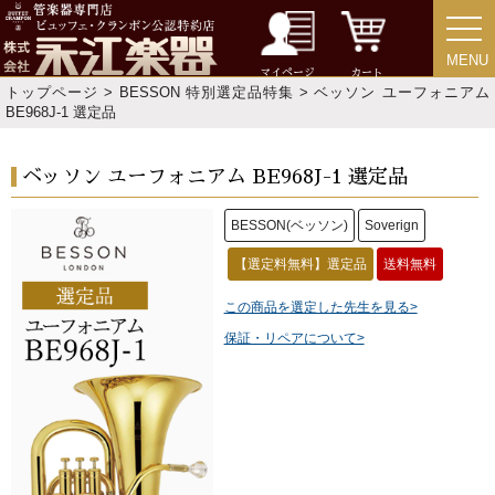
MENU
MENU
マイページ
カート
トップページ
>
BESSON 特別選定品特集
> ベッソン ユーフォニアム
BE968J-1 選定品
ベッソン ユーフォニアム BE968J-1 選定品
BESSON(ベッソン)
Soverign
【選定料無料】選定品
送料無料
この商品を選定した先生を見る>
保証・リペアについて>