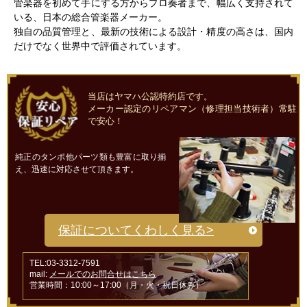
管楽器を初めて手にする方からプロ奏者まで、幅広く支持されて
いる、日本の総合管楽器メーカー。
独自の品質管理と、最新の技術による設計・精度の高さは、国内
だけでなく世界中で評価されています。
当店はヤマハ公認特約店です。
メーカー認定のリペアマン（修理担当技術者）常駐
で安心！
純正のタンポ他パーツ類も豊富に取り揃
え、迅速に対応させて頂きます。
保証についてくわしく見る>
TEL:03-3312-7591
mail:
メールでのお問合せはこちら
営業時間：10:00～17:00（月・火・祝日休み）