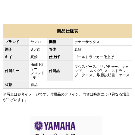
商品仕様表
ブランド
ヤマハ
機種
テナーサックス
調子
B♭管
管体
真鍮
キイ
真鍮
仕上げ
ゴールドラッカー仕上げ
High F#
マウスピース、リガチャー、キャ
キー、
付属キー
付属品
ップ、 コルクグリス、ストラッ
フロント
プ、クロス、 取扱説明書、ケース
Fキー
状態
新品
※写真は参考イメージです。付属品のデザイン、内容は時期により異なる場合
がございます。