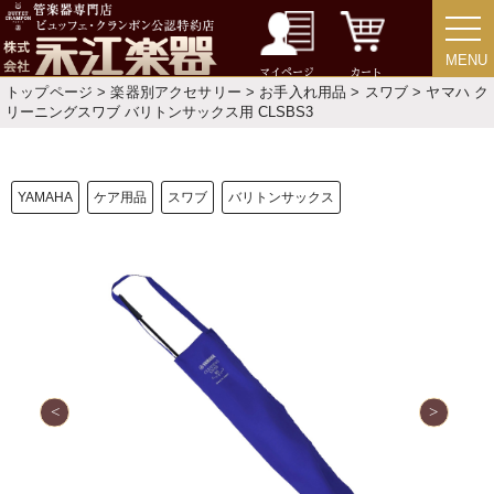
お手入れ方法
MENU
MENU
マイページ
カート
トップページ
>
楽器別アクセサリー
>
お手入れ用品
>
スワブ
> ヤマハ ク
選定者のご紹介
リーニングスワブ バリトンサックス用 CLSBS3
演奏会のお知らせ
YAMAHA
ケア用品
スワブ
バリトンサックス
新規会員登録
ログイン・マイページ