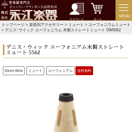
MENU
MENU
マイページ
カート
トップページ
>
楽器別アクセサリー
>
ミュート
>
ユーフォニウムミュート
> デニス･ウイック ユーフォニウム 木製ストレートミュート DW5562
新規会員登録
ログイン・マイページ
デニス・ウィック ユーフォニアム木製ストレート
ミュート 5562
ご利用ガイド
サポート・保証
Denis Wick
ミュート
ユーフォニアム
送料無料
よくあるご質問
会社紹介
特定商取引法
プライバシー・ポリシー