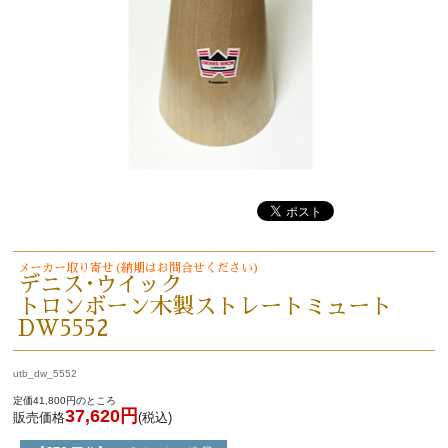
演奏会のお知らせ
メーカー取り寄せ(納期はお問合せください)
デニス･ウイック
トロンボーン木製ストレートミュート
新規会員登録
ログイン・マイページ
DW5552
ご利用ガイド
サポート・保証
utb_dw_5552
定価41,800円のところ
37,620円
販売価格
(税込)
よくあるご質問
会社紹介