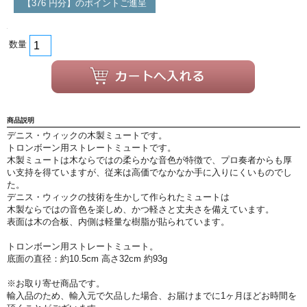
【376 円分】のポイントご進呈
特定商取引法
プライバシー・ポリシー
数量
商品説明
デニス・ウィックの木製ミュートです。
トロンボーン用ストレートミュートです。
木製ミュートは木ならではの柔らかな音色が特徴で、プロ奏者からも厚
い支持を得ていますが、従来は高価でなかなか手に入りにくいものでし
た。
デニス・ウィックの技術を生かして作られたミュートは
木製ならではの音色を楽しめ、かつ軽さと丈夫さを備えています。
表面は木の合板、内側は軽量な樹脂が貼られています。
トロンボーン用ストレートミュート。
底面の直径：約10.5cm 高さ32cm 約93g
※お取り寄せ商品です。
輸入品のため、輸入元で欠品した場合、お届けまでに1ヶ月ほどお時間を