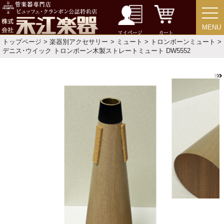
初級・中級・上級で探す
MENU
MENU
マイページ
カート
トップページ
>
楽器別アクセサリー
>
ミュート
>
トロンボーンミュート
>
デニス･ウイック トロンボーン木製ストレートミュート DW5552
永江楽器人気コンテンツ
新商品・新規取り扱い商品
セール・イベント情報
人気の永江楽器コラム
「楽器をはじめよう」
お手入れ方法
選定者のご紹介