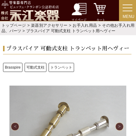
特定商取引法
プライバシー・ポリシー
MENU
MENU
マイページ
カート
トップページ
>
楽器別アクセサリー
>
お手入れ用品
>
その他お手入れ用
品、パーツ
> ブラスパイア 可動式支柱 トランペット用ヘヴィー
ブラスパイア 可動式支柱 トランペット用ヘヴィー
Brasspire
可動式支柱
トランペット