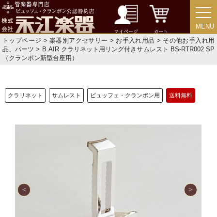
MENU
MENU
マイページ
カート
トップページ
>
楽器別アクセサリー
>
お手入れ用品
>
その他お手入れ用
品、パーツ
> B.AIR クラリネット用リング付きサムレスト BS-RTR002 SP
（クランポン新型台座用）
クラリネット
サムレスト
ビュッフェ・クランポン用
送料無料