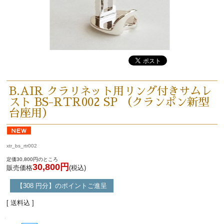
B.AIR クラリネット用リング付きサムレ
スト BS-RTR002 SP （クランポン新型
台座用）
xtr_bs_rtr002
定価30,800円のところ
30,800円
販売価格
(税込)
【308 円分】のポイントご進呈
[ 送料込 ]