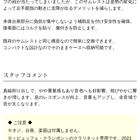
プの紐が当たってしまいましたが、このサムレストは姿勢の変化に
よって左手親指の動きに支障が出るデメリットを減らします。
本体台座部分に負担が集中しないよう補助足を付け安全性を確保。
接着面にはコルクを貼り、傷付きを防止します。
既存のサムレストと同じ構造なので簡単に交換できます。
コンパクトな設計なのでそのままケースへ収納可能です。
スタッフコメント
真鍮削り出しで、やや重量感もあり音色へも好影響。煌びやかに響
きが増します。息のレスポンスが向上、音量もアップし、全音域で
音が太くなります。
◆ ご注意 ◆
※ネジ、台座、楽器は付属しません。
※＜ビュッフェ・クランポン＞のクラリネット専用です。
2021