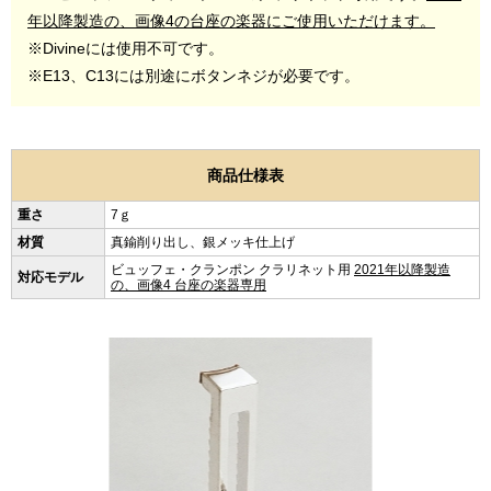
年以降製造の、画像4の台座の楽器にご使用いただけます。
※Divineには使用不可です。
※E13、C13には別途にボタンネジが必要です。
商品仕様表
重さ
7ｇ
材質
真鍮削り出し、銀メッキ仕上げ
ビュッフェ・クランポン クラリネット用
2021年以降製造
対応モデル
の、画像4 台座の楽器専用