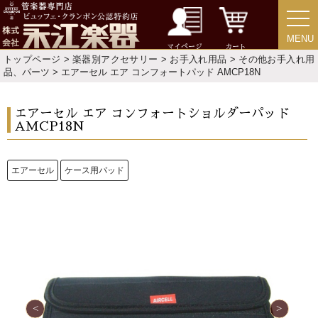
MENU
MENU
マイページ
カート
トップページ
>
楽器別アクセサリー
>
お手入れ用品
>
その他お手入れ用
品、パーツ
> エアーセル エア コンフォートパッド AMCP18N
新規会員登録
ログイン・マイページ
エアーセル エア コンフォートショルダーパッド
ご利用ガイド
サポート・保証
AMCP18N
よくあるご質問
会社紹介
エアーセル
ケース用パッド
特定商取引法
プライバシー・ポリシー