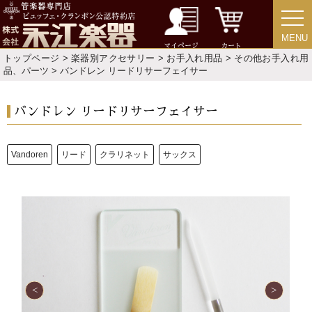
人気の永江楽器コラム
「楽器をはじめよう」
MENU
MENU
マイページ
カート
トップページ
>
楽器別アクセサリー
>
お手入れ用品
>
その他お手入れ用
お手入れ方法
品、パーツ
> バンドレン リードリサーフェイサー
選定者のご紹介
バンドレン リードリサーフェイサー
演奏会のお知らせ
Vandoren
リード
クラリネット
サックス