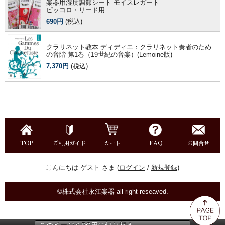
楽器用湿度調節シート モイスレガート
ピッコロ・リード用
690円
(税込)
クラリネット教本 ディディエ：クラリネット奏者のため
の音階 第1巻（19世紀の音楽）(Lemoine版)
7,370円
(税込)
TOP
ご利用ガイド
カート
FAQ
お問合せ
こんにちは ゲスト さま (
ログイン
/
新規登録
)
©株式会社永江楽器 all right reseaved.