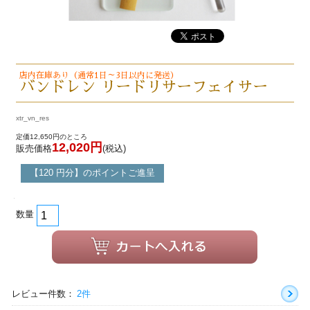
店内在庫あり（通常1日～3日以内に発送）
バンドレン リードリサーフェイサー
xtr_vn_res
定価12,650円のところ
12,020円
販売価格
(税込)
【120 円分】のポイントご進呈
数量
レビュー件数：
2件