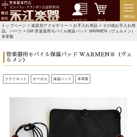
MENU
MENU
マイページ
カート
トップページ
>
楽器別アクセサリー
>
お手入れ用品
>
その他お手入れ用
品、パーツ
> GM 管楽器用モバイル保温パッド WÄRMEN（ヴェルメン）
本革製
管楽器用モバイル保温パッド WARMENⅢ（ヴェ
ルメン）
クラリネット
オーボエ
保温パッド
本革製