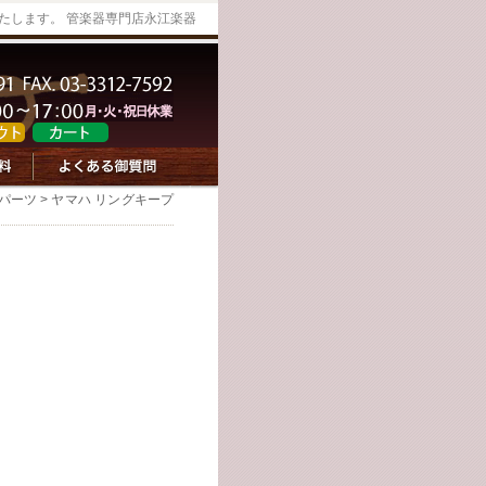
たします。 管楽器専門店永江楽器
パーツ
> ヤマハ リングキープ