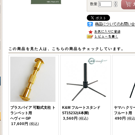
数量
この商品を見た人は、こちらの商品もチェックしています。
ブラスパイア 可動式支柱 ト
K&M フルートスタンド
ヤマハ クリ
ランペット用
ST15232(4本脚)
フルート用
ヘヴィー GP
3,560円
(税込)
490円
(税込
17,600円
(税込)