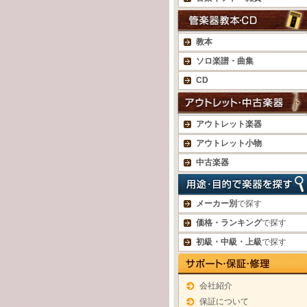
教本
ソロ楽譜・曲集
CD
アウトレット楽器
アウトレット小物
中古楽器
メーカー別
で探す
価格・ランキング
で探す
初級・中級・上級
で探す
会社紹介
保証について