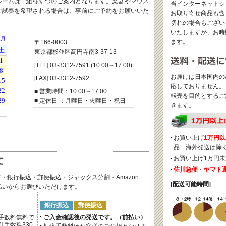
ルームは一組様ずつのご案内となります。楽器やマウス
当インターネットシ
ご試奏を希望される場合は、事前にご予約をお願いいた
お取り寄せ商品も含
切れの場合もござい
いたしますが、お時
ます。
〒166-0003
東京都杉並区高円寺南3-37-13
[TEL] 03-3312-7591 (10:00～17:00)
お届けは日本国内の
[FAX] 03-3312-7592
応しておりません。
■ 営業時間：10:00～17:00
転売を目的とするご
■ 定休日 ：月曜日・火曜日・祝日
きます。
お買い上げ
1万円以
品 海外発送は除
お買い上げ1万円未
佐川急便
・
ヤマト
・銀行振込・郵便振込・ジャックス分割・Amazon
[配送可能時間]
後払いからお選びいただけます。
銀行振込
郵便振込
手数料無料で
ご入金確認後の発送です。（前払い）
手数料330