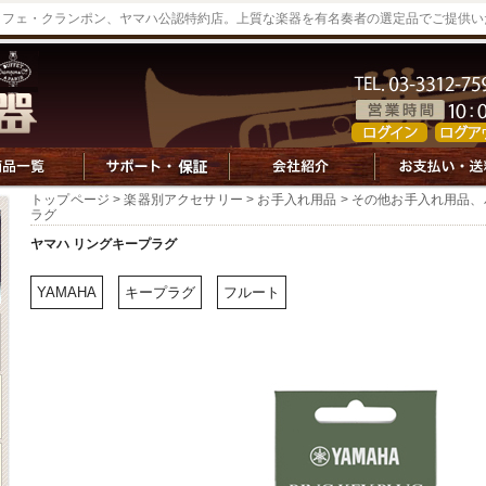
ッフェ・クランポン、ヤマハ公認特約店。上質な楽器を有名奏者の選定品でご提供い
トップページ
>
楽器別アクセサリー
>
お手入れ用品
>
その他お手入れ用品、
ラグ
ヤマハ リングキープラグ
YAMAHA
キープラグ
フルート