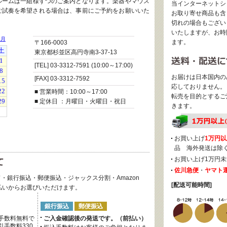
ルームは一組様ずつのご案内となります。楽器やマウス
当インターネットシ
ご試奏を希望される場合は、事前にご予約をお願いいた
お取り寄せ商品も含
切れの場合もござい
いたしますが、お時
ます。
〒166-0003
東京都杉並区高円寺南3-37-13
[TEL] 03-3312-7591 (10:00～17:00)
お届けは日本国内の
[FAX] 03-3312-7592
応しておりません。
■ 営業時間：10:00～17:00
転売を目的とするご
■ 定休日 ：月曜日・火曜日・祝日
きます。
お買い上げ
1万円以
品 海外発送は除
お買い上げ1万円未
佐川急便
・
ヤマト
・銀行振込・郵便振込・ジャックス分割・Amazon
[配送可能時間]
後払いからお選びいただけます。
銀行振込
郵便振込
手数料無料で
ご入金確認後の発送です。（前払い）
手数料330