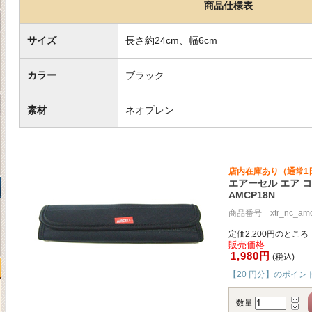
商品仕様表
サイズ
長さ約24cm、幅6cm
カラー
ブラック
素材
ネオプレン
店内在庫あり（通常1
エアーセル エア 
AMCP18N
商品番号 xtr_nc_amc
定価2,200円のところ
販売価格
1,980円
(税込)
【20 円分】のポイン
数量