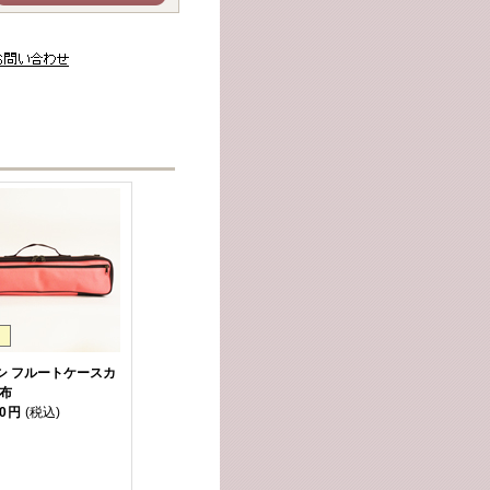
ヤシ フルートケースカ
帆布
00円
(税込)