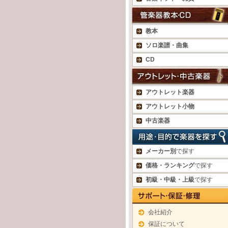
教本
ソロ楽譜・曲集
CD
アウトレット楽器
アウトレット小物
中古楽器
メーカー別
で探す
価格・ランキング
で探す
初級・中級・上級
で探す
会社紹介
保証について