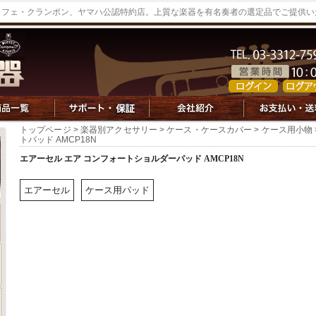
ッフェ・クランポン、ヤマハ公認特約店。上質な楽器を有名奏者の選定品でご提供い
トップページ
>
楽器別アクセサリー
>
ケース・ケースカバー
>
ケース用小物
トパッド AMCP18N
エアーセル エア コンフォートショルダーパッド AMCP18N
エアーセル
ケース用パッド