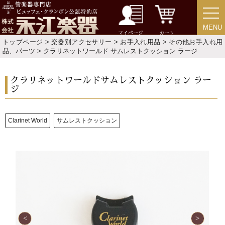
MENU
MENU
マイページ
カート
トップページ
>
楽器別アクセサリー
>
お手入れ用品
>
その他お手入れ用
品、パーツ
> クラリネットワールド サムレストクッション ラージ
クラリネットワールドサムレストクッション ラー
ジ
新規会員登録
ログイン・マイページ
Clarinet World
サムレストクッション
ご利用ガイド
サポート・保証
よくあるご質問
会社紹介
特定商取引法
プライバシー・ポリシー