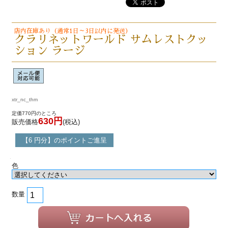
店内在庫あり（通常1日～3日以内に発送）
クラリネットワールド サムレストクッ
ション ラージ
xtr_nc_thm
定価770円のところ
630円
販売価格
(税込)
【6 円分】のポイントご進呈
色
数量