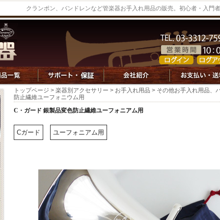
クランポン、バンドレンなど管楽器お手入れ用品の販売。初心者・入門
トップページ
>
楽器別アクセサリー
>
お手入れ用品
>
その他お手入れ用品、
防止繊維ユーフォニウム用
C・ガード 銀製品変色防止繊維ユーフォニアム用
Cガード
ユーフォニアム用