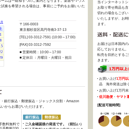
ルームは一組様ずつのご案内となります。楽器やマウス
当インターネットシ
ご試奏を希望される場合は、事前にご予約をお願いいた
お取り寄せ商品も含
切れの場合もござい
いたしますが、お時
ます。
〒166-0003
東京都杉並区高円寺南3-37-13
[TEL] 03-3312-7591 (10:00～17:00)
お届けは日本国内の
[FAX] 03-3312-7592
応しておりません。
■ 営業時間：10:00～17:00
転売を目的とするご
■ 定休日 ：月曜日・火曜日・祝日
きます。
お買い上げ
1万円以
品 海外発送は除
お買い上げ1万円未
佐川急便
・
ヤマト
・銀行振込・郵便振込・ジャックス分割・Amazon
[配送可能時間]
後払いからお選びいただけます。
銀行振込
郵便振込
手数料無料で
ご入金確認後の発送です。（前払い）
手数料330