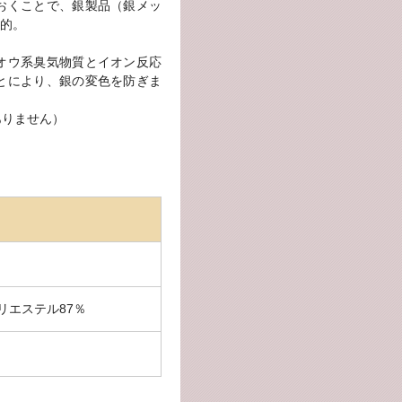
おくことで、銀製品（銀メッ
的。
オウ系臭気物質とイオン反応
とにより、銀の変色を防ぎま
ありません）
リエステル87％