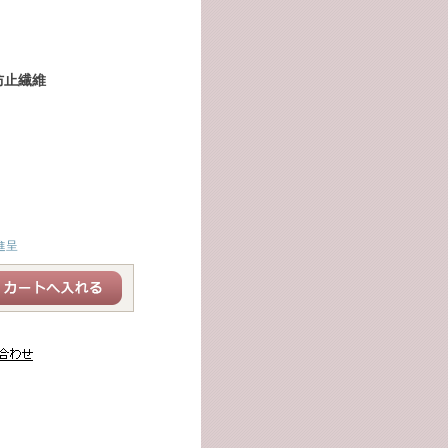
防止繊維
進呈