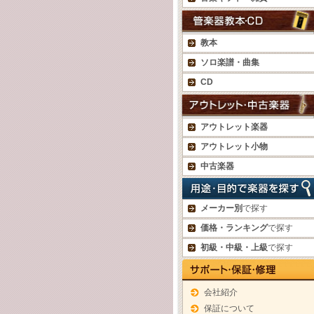
教本
ソロ楽譜・曲集
CD
アウトレット楽器
アウトレット小物
中古楽器
メーカー別
で探す
価格・ランキング
で探す
初級・中級・上級
で探す
会社紹介
保証について