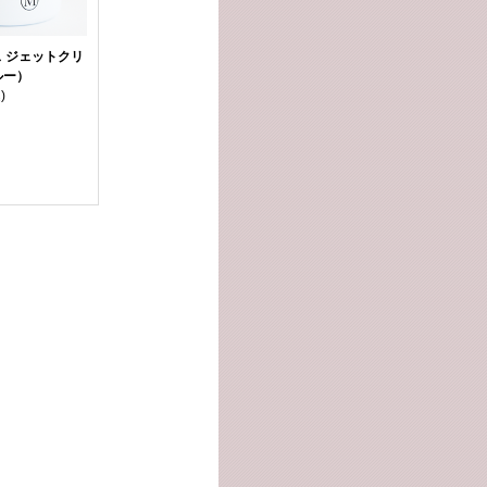
 ジェットクリ
ルー）
)