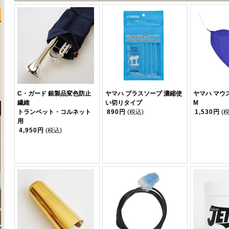
C・ガード 銀製品変色防止
ヤマハ ブラスソープ 濃縮使
ヤマハ マウ
繊維
い切りタイプ
M
トランペット・コルネット
890円
(税込)
1,530円
(
用
4,950円
(税込)