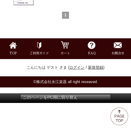
ミュート
1
楽器ケース＆ケースカバー
楽器スタンド
TOP
ご利用ガイド
カート
FAQ
お問合せ
お手入れ用品・パーツ
こんにちは ゲスト さま (
ログイン
/
新規登録
)
チューナー・メトロノーム
©株式会社永江楽器 all right reseaved.
譜面台・指揮棒
このページをPC用に切り替え
音楽ギフト・雑貨