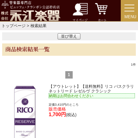
MENU
MENU
チューバ
マイページ
カート
トップページ
> 検索結果
並び替え
商品検索結果一覧
アクセサリー
1
件
リード＆リードケース
1
【アウトレット】【送料無料】リコ バスクラリ
マウスピース＆ポーチ
ネットリード レゼルヴ クラシック
納期はお問合わせください
定価3,410円のところ
リガチャー＆キャップ
販売価格
1,700円
(税込)
ストラップ