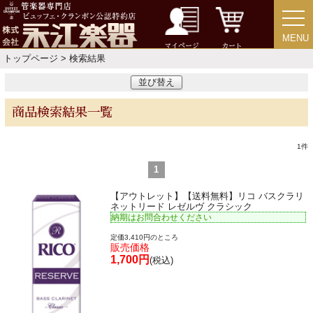
MENU
MENU
チューバ
マイページ
カート
トップページ
> 検索結果
並び替え
商品検索結果一覧
アクセサリー
1
件
リード＆リードケース
1
【アウトレット】【送料無料】リコ バスクラリ
マウスピース＆ポーチ
ネットリード レゼルヴ クラシック
納期はお問合わせください
定価3,410円のところ
リガチャー＆キャップ
販売価格
1,700円
(税込)
ストラップ