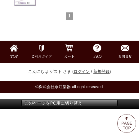
ミュート
1
楽器ケース＆ケースカバー
楽器スタンド
TOP
ご利用ガイド
カート
FAQ
お問合せ
お手入れ用品・パーツ
こんにちは ゲスト さま (
ログイン
/
新規登録
)
チューナー・メトロノーム
©株式会社永江楽器 all right reseaved.
譜面台・指揮棒
このページをPC用に切り替え
音楽ギフト・雑貨