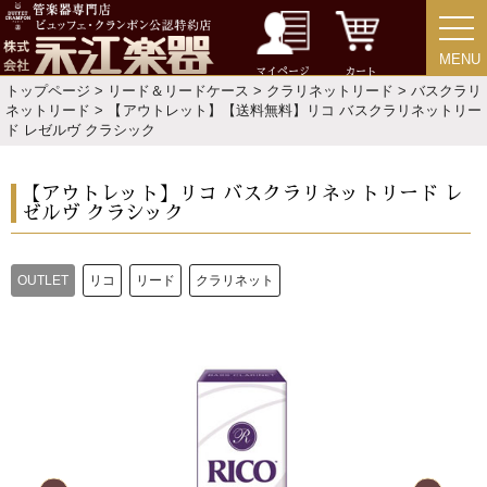
MENU
MENU
新規会員登録
ログイン・マイページ
マイページ
カート
トップページ
>
リード＆リードケース
>
クラリネットリード
>
バスクラリ
ネットリード
> 【アウトレット】【送料無料】リコ バスクラリネットリー
ご利用ガイド
サポート・保証
ド レゼルヴ クラシック
よくあるご質問
会社紹介
【アウトレット】リコ バスクラリネットリード レ
ゼルヴ クラシック
特定商取引法
プライバシー・ポリシー
OUTLET
リコ
リード
クラリネット