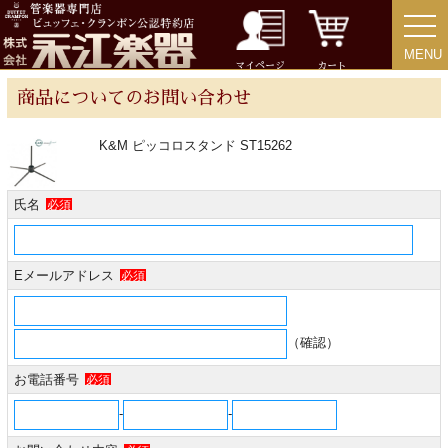
MENU
MENU
チューバ
マイページ
カート
商品についてのお問い合わせ
K&M ピッコロスタンド ST15262
アクセサリー
氏名
必須
リード＆リードケース
Eメールアドレス
必須
マウスピース＆ポーチ
リガチャー＆キャップ
（確認）
お電話番号
必須
ストラップ
-
-