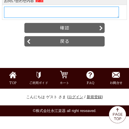
お問い合わせ内容
必須
ミュート
楽器ケース＆ケースカバー
楽器スタンド
お手入れ用品・パーツ
チューナー・メトロノーム
TOP
ご利用ガイド
カート
FAQ
お問合せ
譜面台・指揮棒
こんにちは ゲスト さま (
ログイン
/
新規登録
)
音楽ギフト・雑貨
©株式会社永江楽器 all right reseaved.