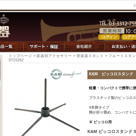
トップページ
>
楽器別アクセサリー
>
管楽器スタンド
>
フルートスタン
ST15262
K&M ピッコロスタンド 
軽量・コンパクトで携帯に
プラスチック製のピッコロ
4本脚タイプ
脚が折り畳め、コンパクト
※ ピッコロ用
K&M ピッコロスタンド ST