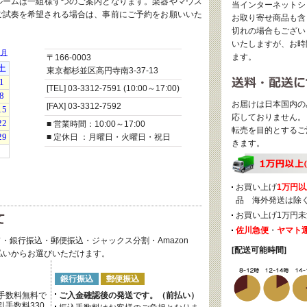
ルームは一組様ずつのご案内となります。楽器やマウス
当インターネットシ
ご試奏を希望される場合は、事前にご予約をお願いいた
お取り寄せ商品も含
切れの場合もござい
いたしますが、お時
ます。
〒166-0003
東京都杉並区高円寺南3-37-13
[TEL] 03-3312-7591 (10:00～17:00)
お届けは日本国内の
[FAX] 03-3312-7592
応しておりません。
■ 営業時間：10:00～17:00
転売を目的とするご
■ 定休日 ：月曜日・火曜日・祝日
きます。
お買い上げ
1万円以
品 海外発送は除
お買い上げ1万円未
佐川急便
・
ヤマト
・銀行振込・郵便振込・ジャックス分割・Amazon
[配送可能時間]
後払いからお選びいただけます。
銀行振込
郵便振込
手数料無料で
ご入金確認後の発送です。（前払い）
手数料330