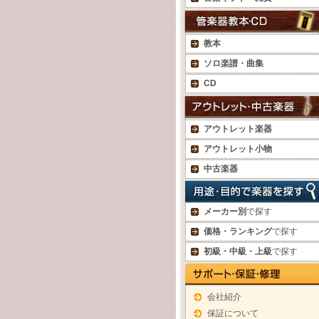
教本
ソロ楽譜・曲集
CD
アウトレット楽器
アウトレット小物
中古楽器
メーカー別
で探す
価格・ランキング
で探す
初級・中級・上級
で探す
会社紹介
保証について