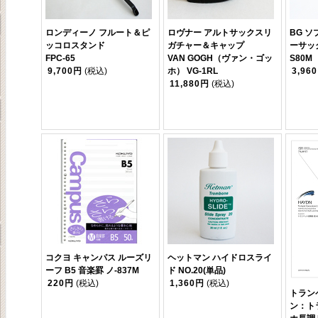
ロンディーノ フルート＆ピ
ロヴナー アルトサックスリ
BG 
ッコロスタンド
ガチャー＆キャップ
ーサッ
FPC-65
VAN GOGH（ヴァン・ゴッ
S80M
9,700円
(税込)
ホ） VG-1RL
3,96
11,880円
(税込)
コクヨ キャンパス ルーズリ
ヘットマン ハイドロスライ
ーフ B5 音楽罫 ノ-837M
ド NO.20(単品)
220円
(税込)
1,360円
(税込)
トラン
ン：ト