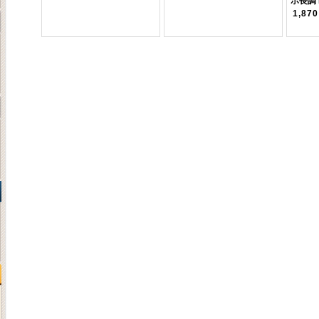
ホ長調 
1,87