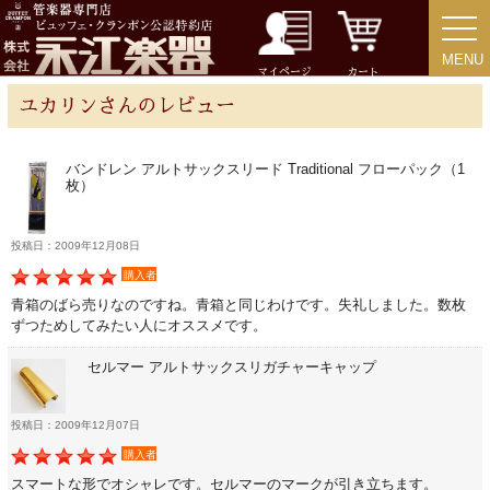
ストラップ
MENU
MENU
マイページ
カート
ユカリンさんのレビュー
ミュート
バンドレン アルトサックスリード Traditional フローパック（1
楽器ケース＆ケースカバー
枚）
楽器スタンド
投稿日：2009年12月08日
購入者
青箱のばら売りなのですね。青箱と同じわけです。失礼しました。数枚
お手入れ用品・パーツ
ずつためしてみたい人にオススメです。
セルマー アルトサックスリガチャーキャップ
チューナー・メトロノーム
投稿日：2009年12月07日
譜面台・指揮棒
購入者
スマートな形でオシャレです。セルマーのマークが引き立ちます。