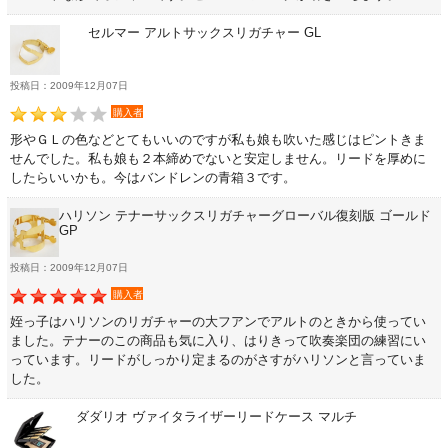
音楽ギフト・雑貨
セルマー アルトサックスリガチャー GL
投稿日：2009年12月07日
書籍・CD
購入者
形やＧＬの色などとてもいいのですが私も娘も吹いた感じはピントきま
せんでした。私も娘も２本締めでないと安定しません。リードを厚めに
音楽教本
したらいいかも。今はバンドレンの青箱３です。
ハリソン テナーサックスリガチャーグローバル復刻版 ゴールド
ソロ楽譜・曲集
GP
投稿日：2009年12月07日
CD
購入者
姪っ子はハリソンのリガチャーの大フアンでアルトのときから使ってい
ました。テナーのこの商品も気に入り、はりきって吹奏楽団の練習にい
中古・アウトレット
っています。リードがしっかり定まるのがさすがハリソンと言っていま
した。
アウトレット
ダダリオ ヴァイタライザーリードケース マルチ