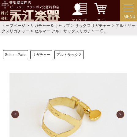
MENU
MENU
演奏会のお知らせ
マイページ
カート
トップページ
>
リガチャー＆キャップ
>
サックスリガチャー
>
アルトサッ
クスリガチャー
> セルマー アルトサックスリガチャー GL
Selmer Paris
リガチャー
アルトサックス
新規会員登録
ログイン・マイページ
ご利用ガイド
サポート・保証
よくあるご質問
会社紹介