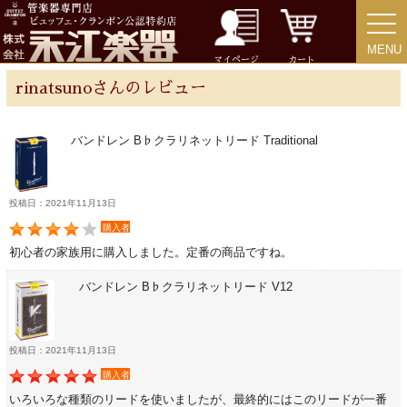
リード＆リードケース
MENU
MENU
マイページ
カート
マウスピース＆ポーチ
rinatsunoさんのレビュー
リガチャー＆キャップ
バンドレン B♭クラリネットリード Traditional
ストラップ
投稿日：2021年11月13日
購入者
ミュート
初心者の家族用に購入しました。定番の商品ですね。
楽器ケース＆ケースカバー
バンドレン B♭クラリネットリード V12
楽器スタンド
投稿日：2021年11月13日
購入者
お手入れ用品・パーツ
いろいろな種類のリードを使いましたが、最終的にはこのリードが一番