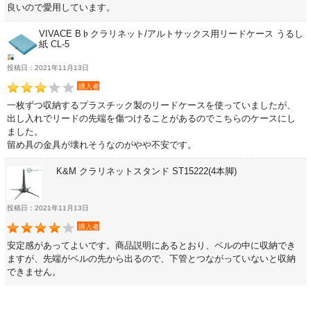
良いので愛用しています。
チューナー・メトロノーム
VIVACE B♭クラリネット/アルトサックス用リードケース うるし
紙 CL-5
投稿日：2021年11月13日
譜面台・指揮棒
購入者
一枚ずつ収納するプラスチック製のリードケースを使っていましたが、
音楽ギフト・雑貨
出し入れでリードの先端を傷つけることがあるのでこちらのケースにし
ました。
留め具の金具が壊れそうなのがやや不安です。
K&M クラリネットスタンド ST15222(4本脚)
書籍・CD
投稿日：2021年11月13日
音楽教本
購入者
安定感があってよいです。商品説明にあるとおり、ベルの中に収納でき
ますが、先端がベルの先から出るので、下管とつながっていないと収納
ソロ楽譜・曲集
できません。
CD