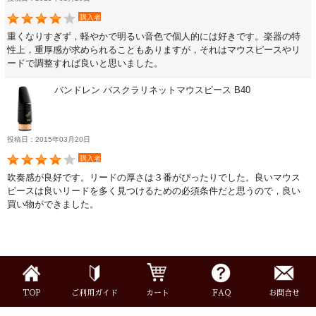
購入者
楽器スタンド
重くなりすぎず，軽やかで明るい音色で個人的には好きです。楽器の特
性上，重厚感が求められることもありますが，それはマウスピースやリ
お手入れ用品・パーツ
ードで調整すれば良いと思いました。
バンドレン バスクラリネットマウスピース B40
チューナー・メトロノーム
投稿日：2015年03月20日
譜面台・指揮棒
購入者
吹奏感が良好です。リードの厚さは３番がぴったりでした。良いマウス
音楽ギフト・雑貨
ピースは良いリードを多く見つけるための必須条件だと思うので，良い
買い物ができました。
書籍・CD
TOP
ご利用ガイド
カート
FAQ
お問合せ
音楽教本