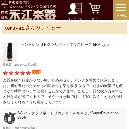
MENU
MENU
マイページ
カート
アクセサリー
teruyanさんのレビュー
リード＆リードケース
バンドレン B♭クラリネットマウスピース 5RV Lyre
マウスピース＆ポーチ
投稿日：2025年10月08日
リガチャー＆キャップ
購入者
楽器を吹く頻度が少ない中、軽めのセッティングを求めて購入しまし
た。初心者だった頃から相変わらず楽な吹き心地で、たまの演奏でも何
ストラップ
とか１時間はバテずに吹くことができます。ただし、雑な吹き方をする
と雑な音が出てくるので、そういう意味では、丁寧に吹くことを心掛け
させてくれるような気がしています。
ミュート
BG バスクラリネットリガチャー＆キャップSuperRevelation
L9SR
楽器ケース＆ケースカバー
投稿日：2015年03月20日