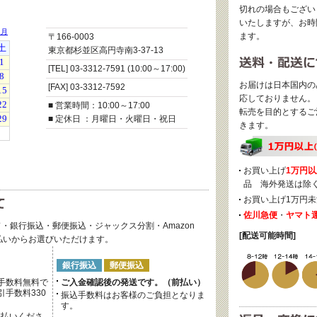
切れの場合もござい
いたしますが、お時
ます。
〒166-0003
東京都杉並区高円寺南3-37-13
[TEL] 03-3312-7591 (10:00～17:00)
お届けは日本国内の
[FAX] 03-3312-7592
応しておりません。
■ 営業時間：10:00～17:00
転売を目的とするご
■ 定休日 ：月曜日・火曜日・祝日
きます。
お買い上げ
1万円以
品 海外発送は除
お買い上げ1万円未
佐川急便
・
ヤマト
・銀行振込・郵便振込・ジャックス分割・Amazon
[配送可能時間]
後払いからお選びいただけます。
銀行振込
郵便振込
手数料無料で
ご入金確認後の発送です。（前払い）
手数料330
振込手数料はお客様のご負担となりま
す。
支払いくださ