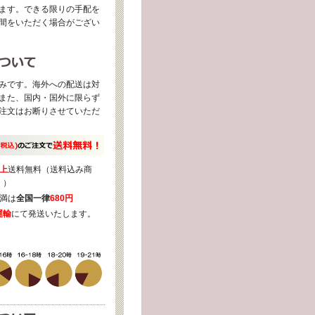
ます。できる限りの手配を
間をいただく場合がござい
みです。海外への配送は対
また、国内・国外に限らず
注文はお断りさせていただ
上
送料無料（送料込み商
く）
満は
全国一律
680円
運輸
にて発送いたします。