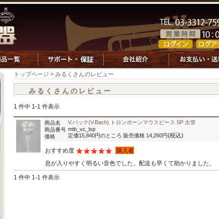
トップページ
> みるくさんのレビュー
みるくさんのレビュー
1 件中 1-1 件表示
V.バック(V.Bach) トロンボーンマウスピース SP 太管
商品名
mtb_vc_lsp
商品番号
(税込)
定価15,840円のところ 販売価格 14,260円
価格
おすすめ度
購入者
息が入りやすく明るい音色でした。配送も早くて助かりました。
1 件中 1-1 件表示