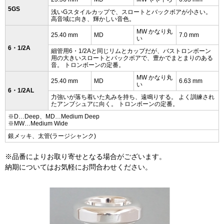
5GS
浅いGスタイルカップで、スロートとバックボアが小さい。
高音域に向き、輝かしい音色。
MW かなり丸
25.40 mm
MD
7.0 mm
い
6・1/2A
細管用6・1/2Aと同じリムとカップだが、バストロンボーン
用の大きいスロートとバックボアで、豊かでまとまりのある
音。 トロンボーンの定番。
MW かなり丸
25.40 mm
MD
6.63 mm
い
6・1/2AL
力強いが落ち着いた丸みを持ち、遠鳴りする。 よく訓練され
たアンブシュアに向く。 トロンボーンの定番。
※D…Deep、MD…Medium Deep
※MW…Medium Wide
銀メッキ、太管(ラージシャンク)
※品番によりお取り寄せとなる場合がございます。
納期についてはお気軽にお問合わせください。