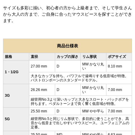
サイズも多彩に揃い、初心者の方から上級者まで、そして学生さん
から大人の方まで、ご自身に合ったマウスピースを探すことができ
ます。
商品仕様表
規格
直径
カップの深さ
リム形状
ボアサイズ
MW かなり丸
27.00 mm
D
8.10 mm
い
1・1/2G
大きなカップを持ち、パワフルで遠鳴りする低音域が特徴。
バストロンボーンのスタンダードモデル。
MW かなり丸
26.26 mm
D
7.00 mm
い
3G
細管用No.3より深いカップと大きなスロート・バックボアを
持ちます。ペダルトーンまで良く響く低音域が特徴。
25.50 mm
D
MW やや平ら
7.00 mm
細管用No.5と同じリム形状で、多目的に使うことができ、高
5G
音から低音まで出しやすいマウスピース。 ユーフォニアムの
定番。
25.50 mm
MD
MW やや平ら
6.63 mm