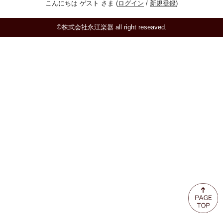
こんにちは ゲスト さま (
ログイン
/
新規登録
)
ミュート
©株式会社永江楽器 all right reseaved.
楽器ケース＆ケースカバー
楽器スタンド
お手入れ用品・パーツ
チューナー・メトロノーム
譜面台・指揮棒
音楽ギフト・雑貨