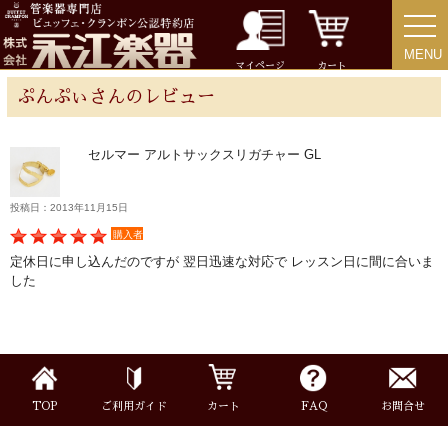
MENU
MENU
チューバ
マイページ
カート
ぷんぷぃさんのレビュー
セルマー アルトサックスリガチャー GL
アクセサリー
投稿日：2013年11月15日
リード＆リードケース
購入者
定休日に申し込んだのですが 翌日迅速な対応で レッスン日に間に合いま
した
マウスピース＆ポーチ
リガチャー＆キャップ
ストラップ
TOP
ご利用ガイド
カート
FAQ
お問合せ