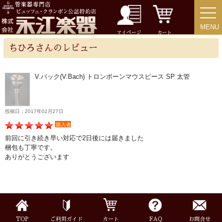
MENU
MENU
チューバ
マイページ
カート
ちひろさんのレビュー
V.バック(V.Bach) トロンボーンマウスピース SP 太管
アクセサリー
リード＆リードケース
投稿日：2017年02月27日
購入者
前回に引き続き早い対応で2日後には届きました
マウスピース＆ポーチ
梱包も丁寧です。
ありがとうございます
リガチャー＆キャップ
ストラップ
TOP
ご利用ガイド
カート
FAQ
お問合せ