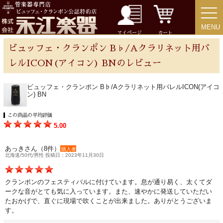
MENU
MENU
チューバ
マイページ
カート
ビュッフェ・クランポン B♭/Aクラリネット用バ
レルICON(アイコン) BNのレビュー
アクセサリー
ビュッフェ・クランポン B♭/Aクラリネット用バレルICON(アイコ
ン) BN
リード＆リードケース
この商品の平均評価
5.00
マウスピース＆ポーチ
あっきさん（8件）
購入者
北海道/50代/男性 投稿日：2023年11月30日
リガチャー＆キャップ
クランポンのフェスティバルに付けています。息が通り易く、太くてダ
ークな音がとても気に入っています。また、速やかに発送していただい
ストラップ
たおかげで、直ぐに現場で吹くことが出来ました。ありがとうございま
す。