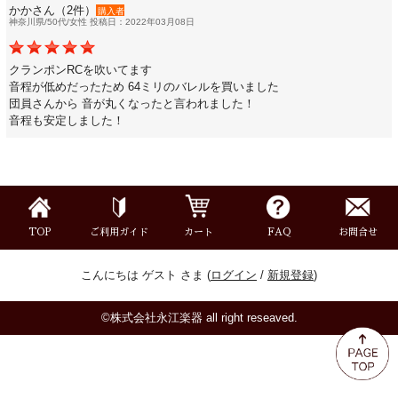
かかさん（2件）
ミュート
購入者
神奈川県/50代/女性 投稿日：2022年03月08日
楽器ケース＆ケースカバー
クランポンRCを吹いてます
音程が低めだったため 64ミリのバレルを買いました
団員さんから 音が丸くなったと言われました！
楽器スタンド
音程も安定しました！
お手入れ用品・パーツ
チューナー・メトロノーム
TOP
ご利用ガイド
カート
FAQ
お問合せ
譜面台・指揮棒
こんにちは ゲスト さま (
ログイン
/
新規登録
)
©株式会社永江楽器 all right reseaved.
音楽ギフト・雑貨