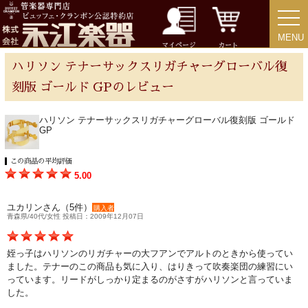
MENU
MENU
チューバ
マイページ
カート
ハリソン テナーサックスリガチャーグローバル復
刻版 ゴールド GPのレビュー
アクセサリー
ハリソン テナーサックスリガチャーグローバル復刻版 ゴールド
GP
リード＆リードケース
この商品の平均評価
5.00
マウスピース＆ポーチ
ユカリンさん（5件）
購入者
青森県/40代/女性 投稿日：2009年12月07日
リガチャー＆キャップ
姪っ子はハリソンのリガチャーの大フアンでアルトのときから使ってい
ました。テナーのこの商品も気に入り、はりきって吹奏楽団の練習にい
ストラップ
っています。リードがしっかり定まるのがさすがハリソンと言っていま
した。