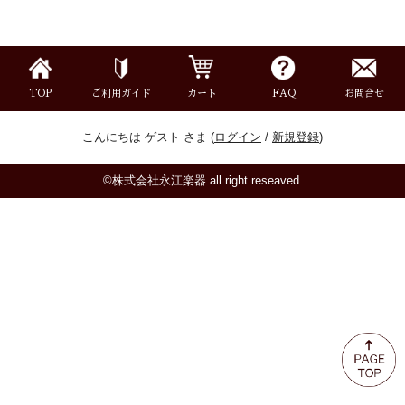
ミュート
楽器ケース＆ケースカバー
TOP
ご利用ガイド
カート
FAQ
お問合せ
楽器スタンド
こんにちは ゲスト さま (
ログイン
/
新規登録
)
お手入れ用品・パーツ
©株式会社永江楽器 all right reseaved.
チューナー・メトロノーム
譜面台・指揮棒
音楽ギフト・雑貨