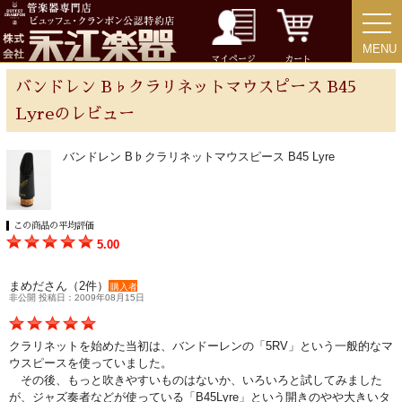
MENU
MENU
チューバ
マイページ
カート
バンドレン B♭クラリネットマウスピース B45
Lyreのレビュー
アクセサリー
バンドレン B♭クラリネットマウスピース B45 Lyre
リード＆リードケース
この商品の平均評価
5.00
マウスピース＆ポーチ
まめださん（2件）
購入者
非公開 投稿日：2009年08月15日
リガチャー＆キャップ
クラリネットを始めた当初は、バンドーレンの「5RV」という一般的なマ
ストラップ
ウスピースを使っていました。
その後、もっと吹きやすいものはないか、いろいろと試してみました
が、ジャズ奏者などが使っている「B45Lyre」という開きのやや大きいタ