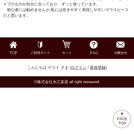
ミュート
イプのものが自分に合っており、ずっと使っています。
初心者には勧めませんが,私には吹きやすく表現しやすいマウスピース
だと思います。
楽器ケース＆ケースカバー
楽器スタンド
TOP
ご利用ガイド
カート
FAQ
お問合せ
お手入れ用品・パーツ
こんにちは ゲスト さま (
ログイン
/
新規登録
)
チューナー・メトロノーム
©株式会社永江楽器 all right reseaved.
譜面台・指揮棒
音楽ギフト・雑貨