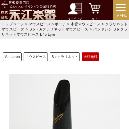
MENU
MENU
マイページ
カート
トップページ
>
マウスピース＆ポーチ
>
木管マウスピース
>
クラリネット
マウスピース
>
B♭・Aクラリネットマウスピース
> バンドレン B♭クラ
リネットマウスピース B45 Lyre
Vandoren
マウスピース
B♭クラリネット
送料無料