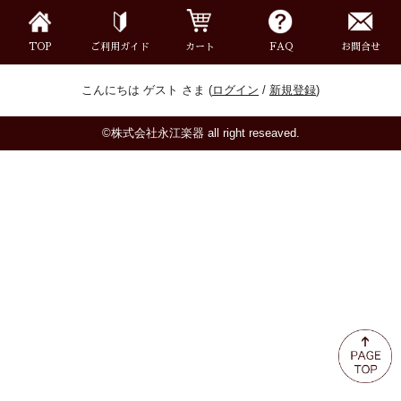
ミュート
TOP
ご利用ガイド
カート
FAQ
お問合せ
楽器ケース＆ケースカバー
こんにちは ゲスト さま (
ログイン
/
新規登録
)
楽器スタンド
©株式会社永江楽器 all right reseaved.
お手入れ用品・パーツ
チューナー・メトロノーム
譜面台・指揮棒
音楽ギフト・雑貨