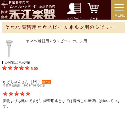
MENU
MENU
チューバ
マイページ
カート
ヤマハ 練習用マウスピース ホルン用のレビュー
ヤマハ 練習用マウスピース ホルン用
アクセサリー
この商品の平均評価
リード＆リードケース
5.00
マウスピース＆ポーチ
かげちゃんさん（1件）
購入者
千葉県 投稿日：2023年03月03日
リガチャー＆キャップ
実物よりも軽いですが、練習用途としては音出しの練習には向いていま
す。
ストラップ