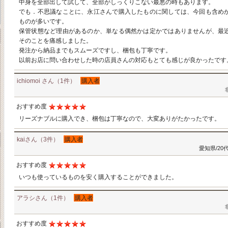
中身を全部出して試して、全部がしっくりこない最悪の時もあります。
でも．不思議なことに、永江さんで購入したものに関しては、今回も含め
ものが多いです。
保管状態など理由があるのか、単なる偶然かは定かではありませんが、最
そのことを痛感しました。
発注から納品までもスムーズですし、梱包も丁寧です。
以前お店に問い合わせした時の店員さんの対応もとても感じが良かったです
ichiomoi さん（1件）
購入者
おすすめ度
リーズナブルに購入でき、梱包は丁寧なので、大変ありがたかったです。
kaiさん（3件）
購入者
愛知県/20
おすすめ度
いつも使っているものを安く購入することができました。
アラシさん（1件）
購入者
おすすめ度