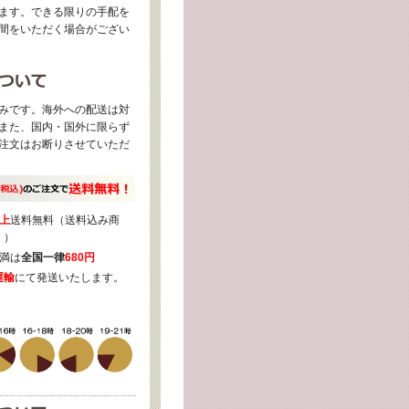
ます。できる限りの手配を
間をいただく場合がござい
みです。海外への配送は対
また、国内・国外に限らず
注文はお断りさせていただ
上
送料無料（送料込み商
く）
満は
全国一律
680円
運輸
にて発送いたします。