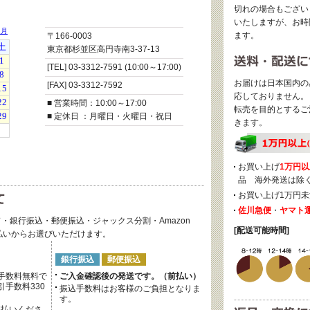
切れの場合もござい
いたしますが、お時
ます。
〒166-0003
東京都杉並区高円寺南3-37-13
[TEL] 03-3312-7591 (10:00～17:00)
お届けは日本国内の
[FAX] 03-3312-7592
応しておりません。
■ 営業時間：10:00～17:00
転売を目的とするご
■ 定休日 ：月曜日・火曜日・祝日
きます。
お買い上げ
1万円以
品 海外発送は除
お買い上げ1万円未
佐川急便
・
ヤマト
・銀行振込・郵便振込・ジャックス分割・Amazon
[配送可能時間]
後払いからお選びいただけます。
銀行振込
郵便振込
手数料無料で
ご入金確認後の発送です。（前払い）
手数料330
振込手数料はお客様のご負担となりま
す。
支払いくださ