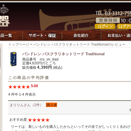
トップページ
> バンドレン バスクラリネットリード Traditionalのレビュー
バンドレン バスクラリネットリード Traditional
商品番号 rcs_vn_trad
定価4,620円のところ
4,390円
販売価格
(税込)
この商品の平均評価
5.00
4 件中 1-4 件表示
まりりんさん（2件）
購入者
おすすめ度
リードは、新しいものを購入したからといってその全てがしっくりくるわけ