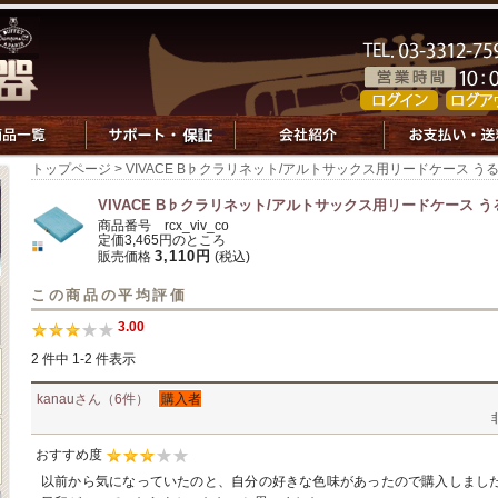
トップページ
> VIVACE B♭クラリネット/アルトサックス用リードケース うる
VIVACE B♭クラリネット/アルトサックス用リードケース うる
商品番号 rcx_viv_co
定価3,465円のところ
3,110円
販売価格
(税込)
この商品の平均評価
3.00
2 件中 1-2 件表示
kanauさん（6件）
購入者
おすすめ度
以前から気になっていたのと、自分の好きな色味があったので購入しまし