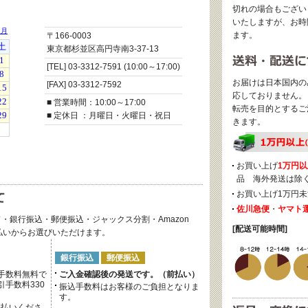
切れの場合もござい
いたしますが、お時
ます。
〒166-0003
東京都杉並区高円寺南3-37-13
[TEL] 03-3312-7591 (10:00～17:00)
お届けは日本国内の
[FAX] 03-3312-7592
応しておりません。
■ 営業時間：10:00～17:00
転売を目的とするご
■ 定休日 ：月曜日・火曜日・祝日
きます。
お買い上げ
1万円以
品 海外発送は除
お買い上げ1万円未
佐川急便
・
ヤマト
・銀行振込・郵便振込・ジャックス分割・Amazon
[配送可能時間]
後払いからお選びいただけます。
銀行振込
郵便振込
手数料無料で
ご入金確認後の発送です。（前払い）
手数料330
振込手数料はお客様のご負担となりま
す。
支払いくださ