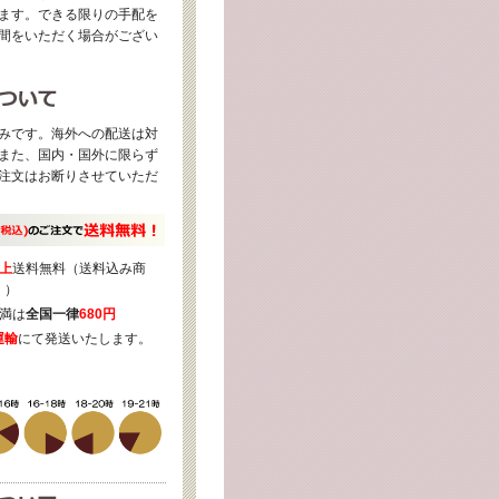
ます。できる限りの手配を
間をいただく場合がござい
みです。海外への配送は対
また、国内・国外に限らず
注文はお断りさせていただ
上
送料無料（送料込み商
く）
満は
全国一律
680円
運輸
にて発送いたします。