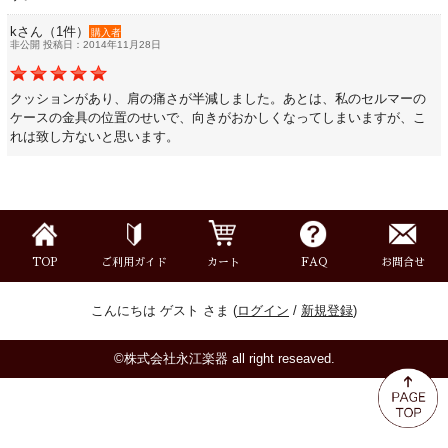
ミュート
kさん（1件）
購入者
非公開 投稿日：2014年11月28日
楽器ケース＆ケースカバー
クッションがあり、肩の痛さが半減しました。あとは、私のセルマーの
ケースの金具の位置のせいで、向きがおかしくなってしまいますが、こ
楽器スタンド
れは致し方ないと思います。
お手入れ用品・パーツ
チューナー・メトロノーム
TOP
ご利用ガイド
カート
FAQ
お問合せ
譜面台・指揮棒
こんにちは ゲスト さま (
ログイン
/
新規登録
)
©株式会社永江楽器 all right reseaved.
音楽ギフト・雑貨