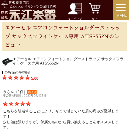
MENU
MENU
チューバ
マイページ
カート
エアーセル エアコンフォートショルダーストラッ
プ サックスフライトケース専用 ATSS552Nのレ
ビュー
アクセサリー
エアーセル エアコンフォートショルダーストラップ サックスフラ
イトケース専用 ATSS552N
リード＆リードケース
この商品の平均評価
5.00
マウスピース＆ポーチ
うさん（1件）
購入者
非公開 投稿日：2023年09月21日
リガチャー＆キャップ
こちらを装着することにより、今まで感じていた肩の痛みが激減しま
ストラップ
す！
少し値は張りますが、付属のものから買い換えることをオススメしま
す。