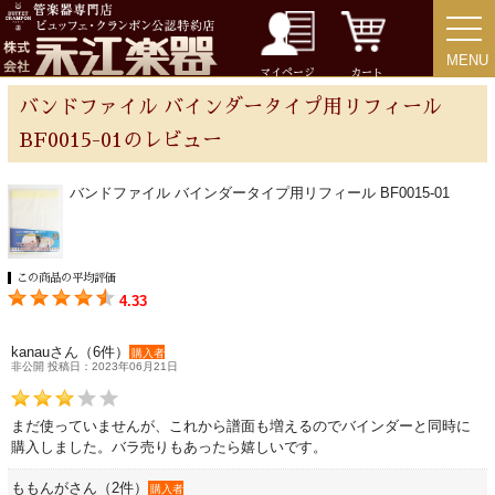
MENU
MENU
チューバ
マイページ
カート
バンドファイル バインダータイプ用リフィール
BF0015-01のレビュー
アクセサリー
バンドファイル バインダータイプ用リフィール BF0015-01
リード＆リードケース
この商品の平均評価
4.33
マウスピース＆ポーチ
kanauさん（6件）
購入者
非公開 投稿日：2023年06月21日
リガチャー＆キャップ
まだ使っていませんが、これから譜面も増えるのでバインダーと同時に
ストラップ
購入しました。バラ売りもあったら嬉しいです。
ももんがさん（2件）
購入者