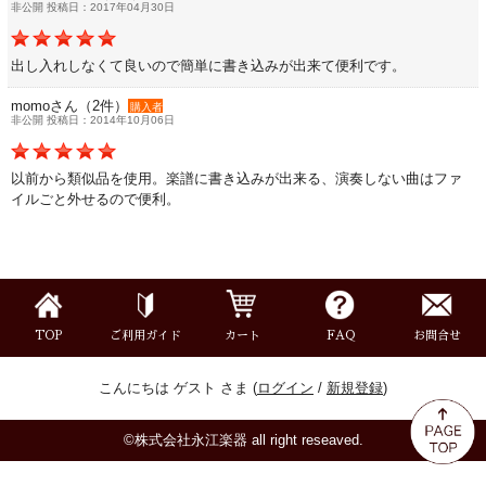
非公開 投稿日：2017年04月30日
ミュート
出し入れしなくて良いので簡単に書き込みが出来て便利です。
楽器ケース＆ケースカバー
momoさん（2件）
購入者
非公開 投稿日：2014年10月06日
楽器スタンド
以前から類似品を使用。楽譜に書き込みが出来る、演奏しない曲はファ
イルごと外せるので便利。
お手入れ用品・パーツ
チューナー・メトロノーム
譜面台・指揮棒
TOP
ご利用ガイド
カート
FAQ
お問合せ
こんにちは ゲスト さま (
ログイン
/
新規登録
)
音楽ギフト・雑貨
©株式会社永江楽器 all right reseaved.