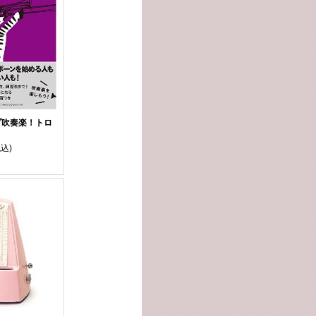
プ吹奏楽！トロ
税込)