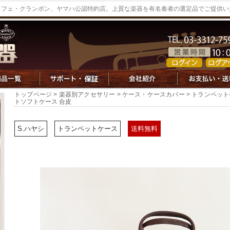
ッフェ・クランポン、ヤマハ公認特約店。上質な楽器を有名奏者の選定品でご提供い
トップページ
>
楽器別アクセサリー
>
ケース・ケースカバー
>
トランペット
トソフトケース 合皮
S.ハヤシ
トランペットケース
送料無料