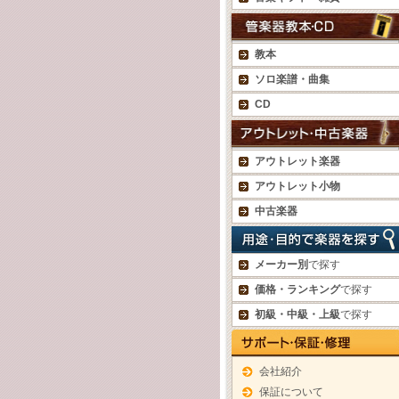
教本
ソロ楽譜・曲集
CD
アウトレット楽器
アウトレット小物
中古楽器
メーカー別
で探す
価格・ランキング
で探す
初級・中級・上級
で探す
会社紹介
保証について