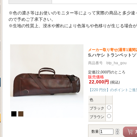
※色の濃さ等はお使いのモニター等によって実際の商品と多少違
ので予めご了承下さい。
※生地の性質上、浸水や擦れにより色落ちや色移りが生じる場合が
メーカー取り寄せ(通常1週間
S.ハヤシ トランペット
商品番号 btp_ha_gou
定価22,000円のところ
販売価格
22,000円
(税込)
【220 円分】のポイントご進
色
ブラック
ブラウン
数量