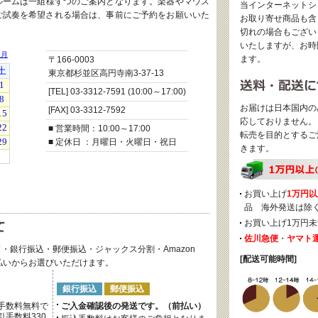
ルームは一組様ずつのご案内となります。楽器やマウス
当インターネットシ
ご試奏を希望される場合は、事前にご予約をお願いいた
お取り寄せ商品も含
切れの場合もござい
いたしますが、お時
ます。
〒166-0003
東京都杉並区高円寺南3-37-13
[TEL] 03-3312-7591 (10:00～17:00)
お届けは日本国内の
[FAX] 03-3312-7592
応しておりません。
■ 営業時間：10:00～17:00
転売を目的とするご
■ 定休日 ：月曜日・火曜日・祝日
きます。
お買い上げ
1万円以
品 海外発送は除
お買い上げ1万円未
佐川急便
・
ヤマト
・銀行振込・郵便振込・ジャックス分割・Amazon
[配送可能時間]
後払いからお選びいただけます。
銀行振込
郵便振込
手数料無料で
ご入金確認後の発送です。（前払い）
手数料330