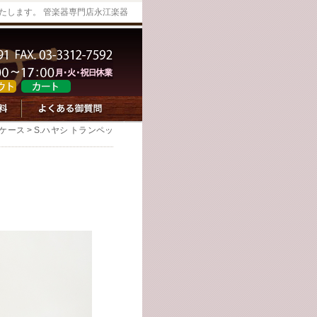
たします。 管楽器専門店永江楽器
ケース
> S.ハヤシ トランペッ