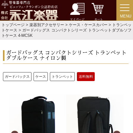
特定商取引法
プライバシー・ポリシー
MENU
MENU
マイページ
カート
トップページ
>
楽器別アクセサリー
>
ケース・ケースカバー
>
トランペッ
トケース
> ガードバッグス コンパクトシリーズ トランペットダブルソフ
トケース 4-MCSK
ガードバッグス コンパクトシリーズ トランペット
ダブルケース ナイロン製
ガードバックス
ケース
トランペット
送料無料