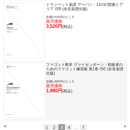
トランペット楽譜 アーバン：12の幻想曲とア
リア ISR (全音楽譜出版)
定価3,520円のところ
販売価格
3,520円
(税込)
ファゴット教本 ヴァイセンボーン：初級者の
ためのファゴット練習曲 第1巻 ISE (全音楽譜
出版)
定価1,980円のところ
販売価格
1,980円
(税込)
<
>
1
2
3
4
…
7