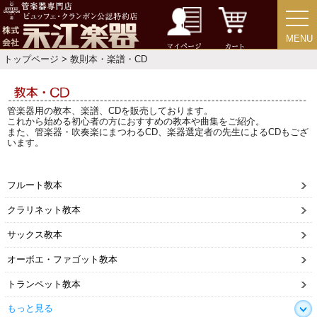
MENU
MENU
マイページ
カート
トップページ
> 教則本・楽譜・CD
管楽器用の教本、楽譜、CDを販売しております。
これから始める初心者の方におすすめの教本や曲集をご紹介。
また、管楽器・吹奏楽にまつわるCD、楽器選定者の先生によるCDもござ
います。
フルート教本
クラリネット教本
サックス教本
オーボエ・ファゴット教本
トランペット教本
もっと見る