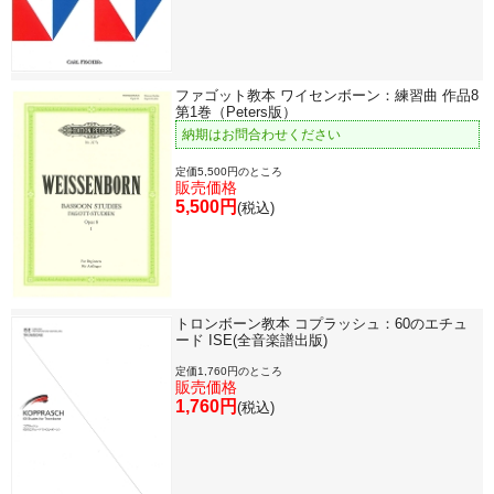
ファゴット教本 ワイセンボーン：練習曲 作品8
第1巻（Peters版）
納期はお問合わせください
定価5,500円のところ
販売価格
5,500円
(税込)
トロンボーン教本 コプラッシュ：60のエチュ
ード ISE(全音楽譜出版)
定価1,760円のところ
販売価格
1,760円
(税込)