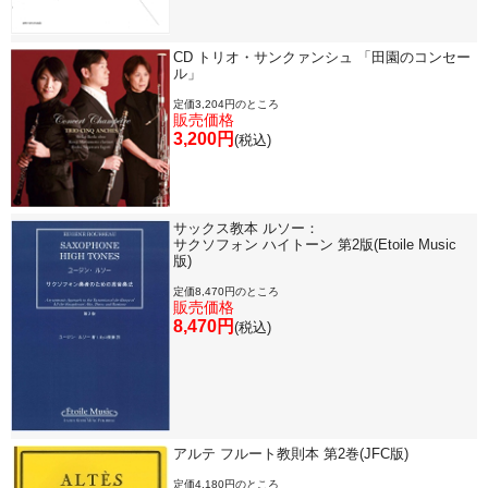
CD トリオ・サンクァンシュ 「田園のコンセー
ル」
定価3,204円のところ
販売価格
3,200円
(税込)
サックス教本 ルソー：
サクソフォン ハイトーン 第2版(Etoile Music
版)
定価8,470円のところ
販売価格
8,470円
(税込)
アルテ フルート教則本 第2巻(JFC版)
定価4,180円のところ