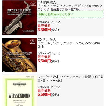
CD 雲井 雅人
「アルト・サクソフォーンとピアノのためのク
ラシック名曲集 第1巻・第2巻」
納期はお問合わせください
定価3,300円のところ
販売価格
3,300円
(税込)
CD 雲井 雅人
「フェルリング サクソフォンのための48の練
習曲」
定価5,500円のところ
販売価格
5,500円
(税込)
ファゴット教本 ワイセンボーン：練習曲 作品8
第2巻（Peters版）
定価5,500円のところ
販売価格
5,500円
(税込)