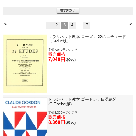
並び替え
<
>
1
2
3
4
…
7
クラリネット教本 ローズ： 32のエチュード
（Leduc版）
定価7,040円のところ
販売価格
7,040円
(税込)
トランペット教本 ゴードン：日課練習
(C.Fischer版)
定価8,360円のところ
販売価格
8,360円
(税込)