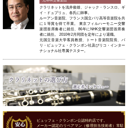
元NHK交響楽団
クラリネットを浅井俊雄、ジャック・ランスロ、ギ
イ・ドュプリュ、各氏に師事。
ルーアン音楽院、フランス国立パリ高等音楽院を共
に１等賞を得て卒業。 東京フィルハーモニー交響
楽団首席奏者に就任、86年にNHK交響楽団首席奏
者に就任。 2010年2月同団を定年により退職。
元国立音楽大学客員教授、トート音楽院院長、パ
リ・ビュッフェ・クランポン社及びリコ・インター
ナショナル社専属テスター。
ビュッフェ・クランポン公認特約店です。
メーカー認定のリペアマン（修理担当技術者）常駐