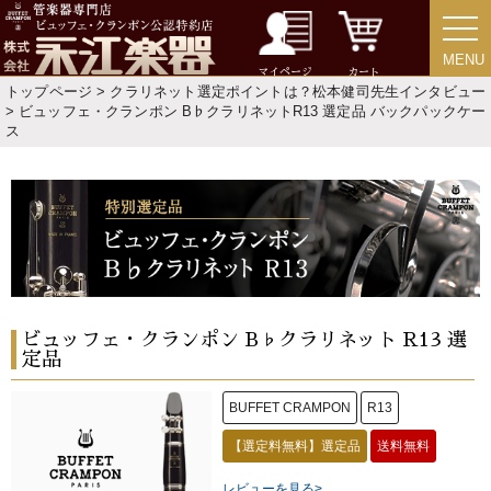
MENU
MENU
マイページ
カート
トップページ
>
クラリネット選定ポイントは？松本健司先生インタビュー
> ビュッフェ・クランポン B♭クラリネットR13 選定品 バックパックケー
ス
ビュッフェ・クランポン B♭クラリネット R13 選
定品
BUFFET CRAMPON
R13
【選定料無料】選定品
送料無料
レビューを見る>