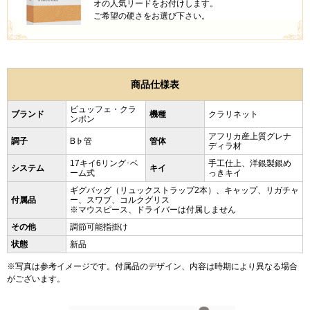
オの人気リードをお付けします。
ご希望の硬さをお選び下さい。
商品仕様表
ビュッフェ・クラ
ブランド
機種
クラリネット
ンポン
アフリカ産上質グレナ
調子
B♭管
管体
ディラ材
17キイ6リング･ベ
手工仕上、洋銀製銀め
システム
キイ
ーム式
っきキイ
ギグバッグ（リュックストラップ2本）、キャップ、リガチャ
付属品
ー、スワブ、コルクグリス
※マウスピース、ドライバーは付属しません
その他
調節可能指掛け
状態
新品
※写真は参考イメージです。付属品のデザイン、内容は時期により異なる場合
がございます。