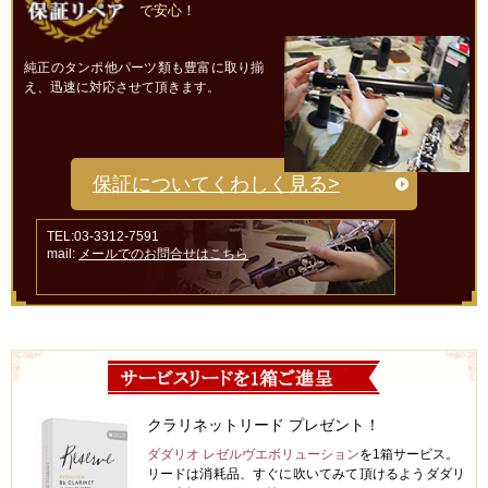
で安心！
純正のタンポ他パーツ類も豊富に取り揃
え、迅速に対応させて頂きます。
保証についてくわしく見る>
TEL:03-3312-7591
mail:
メールでのお問合せはこちら
クラリネットリード プレゼント！
ダダリオ レゼルヴエボリューション
を1箱サービス。
リードは消耗品、すぐに吹いてみて頂けるようダダリ