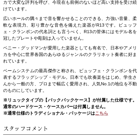
カで大変な評判を呼び、今現在も前例のないほど高い支持を受け続
けています。
広いホールの隅々まで音を響かせることのできる、力強い音量、柔
軟な表現力、彩り豊かな音色を備えた楽器がR13です。ビュッフ
ェ・クランポンの代名詞とも言うべく、R13の管体にはモデル名を
冠したプレートや彫刻は入っていません。
ベニー・グッドマンが愛用した楽器としても有名で、日本やアメリ
カを中心に世界各国のあらゆるジャンルのクラリネット奏者に好ま
れています。
ベームシステムの最高傑作と称され、ビュッフェ・クランポンを代
表するフラッグシップ・モデル。日本でも吹奏楽をはじめ、学生さ
んから一般の方、プロまで幅広く愛用され、人気No.1の地位を不動
のものにしています。
※リュックタイプの【バックパックケース】が付属した仕様です。
通常のハードケース・ケースカバーは付属しません。
※通常仕様のトラディショナル・パッケージは
こちら
スタッフコメント