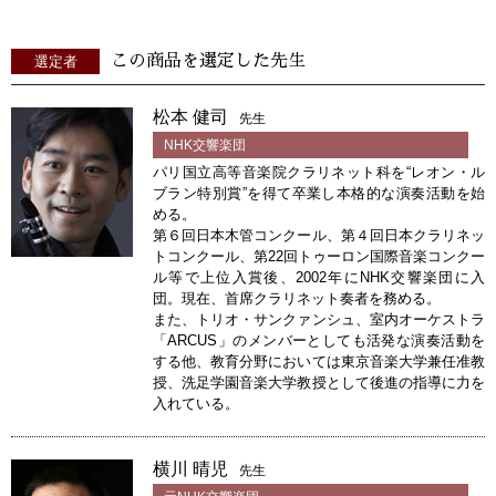
この商品を選定した先生
選定者
松本 健司
先生
NHK交響楽団
パリ国立高等音楽院クラリネット科を“レオン・ル
ブラン特別賞”を得て卒業し本格的な演奏活動を始
める。
第６回日本木管コンクール、第４回日本クラリネッ
トコンクール、第22回トゥーロン国際音楽コンクー
ル等で上位入賞後、2002年にNHK交響楽団に入
団。現在、首席クラリネット奏者を務める。
また、トリオ・サンクァンシュ、室内オーケストラ
「ARCUS」のメンバーとしても活発な演奏活動を
する他、教育分野においては東京音楽大学兼任准教
授、洗足学園音楽大学教授として後進の指導に力を
入れている。
横川 晴児
先生