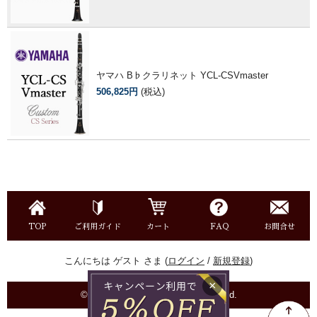
ヤマハ B♭クラリネット YCL-CSVmaster
506,825円
(税込)
TOP
ご利用ガイド
カート
FAQ
お問合せ
こんにちは ゲスト さま (
ログイン
/
新規登録
)
×
©株式会社永江楽器 all right reseaved.