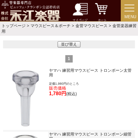
ソロ楽譜・曲集
MENU
MENU
マイページ
カート
トップページ
>
マウスピース＆ポーチ
>
金管マウスピース
> 金管楽器練習
CD
用
並び替え
中古・アウトレット
1
アウトレット
ヤマハ 練習用マウスピース トロンボーン太管
用
中古楽器
定価1,980円のところ
販売価格
1,780円
(税込)
今月のお買い得品
目的・用途別で楽器を探す
ヤマハ 練習用マウスピース トロンボーン細管
メーカー別で探す