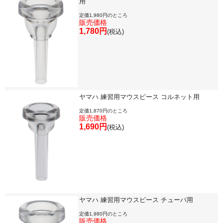
用
定価1,980円のところ
販売価格
価格・ランキングで探す
1,780円
(税込)
初級・中級・上級で探す
ヤマハ 練習用マウスピース コルネット用
永江楽器人気コンテンツ
定価1,870円のところ
販売価格
1,690円
(税込)
新商品・新規取り扱い商品
セール・イベント情報
人気の永江楽器コラム
ヤマハ 練習用マウスピース チューバ用
「楽器をはじめよう」
定価1,980円のところ
販売価格