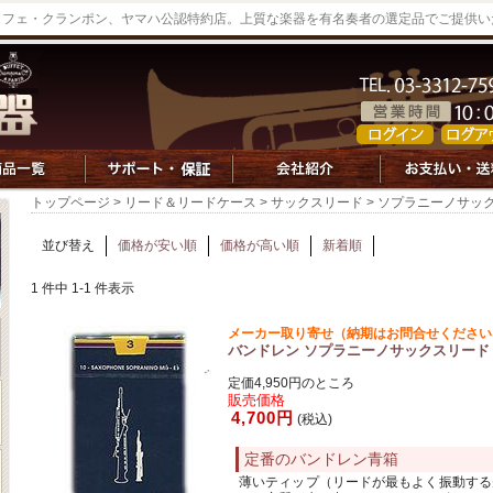
ッフェ・クランポン、ヤマハ公認特約店。上質な楽器を有名奏者の選定品でご提供い
トップページ
>
リード＆リードケース
>
サックスリード
> ソプラニーノサッ
並び替え
価格が安い順
価格が高い順
新着順
1 件中 1-1 件表示
メーカー取り寄せ（納期はお問合せください
バンドレン ソプラニーノサックスリード Trad
定価4,950円のところ
販売価格
4,700円
(税込)
定番のバンドレン青箱
薄いティップ（リードが最もよく振動する