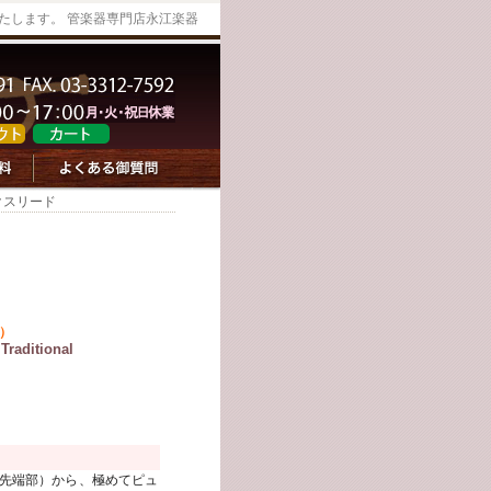
たします。 管楽器専門店永江楽器
クスリード
）
itional
先端部）から、極めてピュ