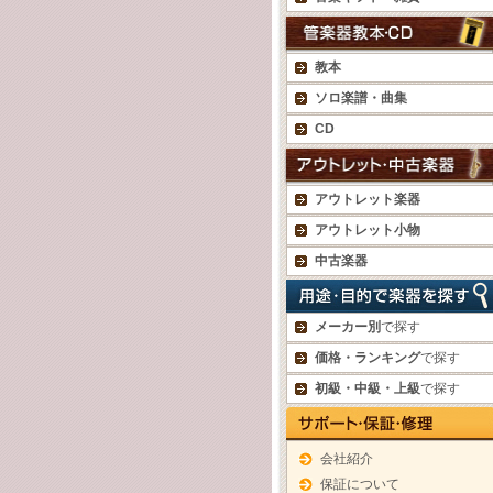
教本
ソロ楽譜・曲集
CD
アウトレット楽器
アウトレット小物
中古楽器
メーカー別
で探す
価格・ランキング
で探す
初級・中級・上級
で探す
会社紹介
保証について