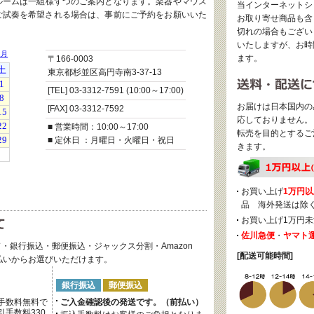
ルームは一組様ずつのご案内となります。楽器やマウス
当インターネットシ
ご試奏を希望される場合は、事前にご予約をお願いいた
お取り寄せ商品も含
切れの場合もござい
いたしますが、お時
ます。
〒166-0003
東京都杉並区高円寺南3-37-13
[TEL] 03-3312-7591 (10:00～17:00)
お届けは日本国内の
[FAX] 03-3312-7592
応しておりません。
■ 営業時間：10:00～17:00
転売を目的とするご
■ 定休日 ：月曜日・火曜日・祝日
きます。
お買い上げ
1万円以
品 海外発送は除
お買い上げ1万円未
佐川急便
・
ヤマト
・銀行振込・郵便振込・ジャックス分割・Amazon
[配送可能時間]
後払いからお選びいただけます。
銀行振込
郵便振込
手数料無料で
ご入金確認後の発送です。（前払い）
手数料330