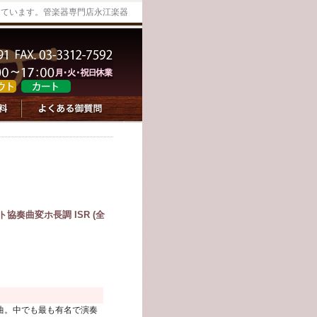
っています。管楽器専門店永江楽器
奏曲変ホ長調 ISR (全
曲。中でも最も有名で演奏