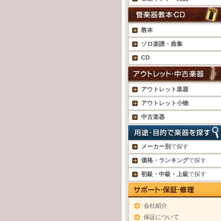
教本
ソロ楽譜・曲集
CD
アウトレット楽器
アウトレット小物
中古楽器
メーカー別
で探す
価格・ランキング
で探す
初級・中級・上級
で探す
会社紹介
保証について