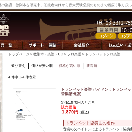
社の楽譜・教則本を販売中。初級者向けから音大受験必須のものまで幅広く取り扱
トップページ
>
教則本・楽譜・CD
>
ソロ楽譜
> トランペットソロ楽譜
並び替え
価格が安い順
価格が高い順
新着順
4 件中 1-4 件表示
トランペット楽譜 ハイドン：トランペット協
音楽譜出版)
定価1,870円のところ
販売価格
1,870円
(税込)
トランペット協奏曲の名作
音楽の父ハイドンによるトランペット協奏