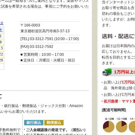
ルームは一組様ずつのご案内となります。楽器やマウス
当インターネットシ
ご試奏を希望される場合は、事前にご予約をお願いいた
お取り寄せ商品も含
切れの場合もござい
いたしますが、お時
ます。
〒166-0003
東京都杉並区高円寺南3-37-13
[TEL] 03-3312-7591 (10:00～17:00)
お届けは日本国内の
[FAX] 03-3312-7592
応しておりません。
■ 営業時間：10:00～17:00
転売を目的とするご
■ 定休日 ：月曜日・火曜日・祝日
きます。
お買い上げ
1万円以
品 海外発送は除
お買い上げ1万円未
佐川急便
・
ヤマト
・銀行振込・郵便振込・ジャックス分割・Amazon
[配送可能時間]
後払いからお選びいただけます。
銀行振込
郵便振込
手数料無料で
ご入金確認後の発送です。（前払い）
手数料330