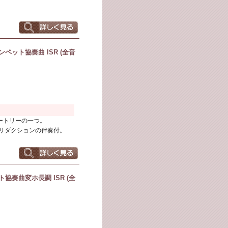
ット協奏曲 ISR (全音
ートリーの一つ。
･リダクションの伴奏付。
奏曲変ホ長調 ISR (全